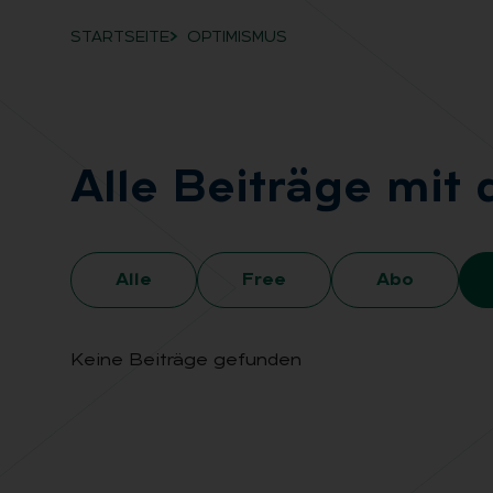
STARTSEITE
OPTIMISMUS
Breadcrumb-Navigation
Alle Bei­trä­ge mit
Alle
Free
Abo
Keine Beiträge gefunden