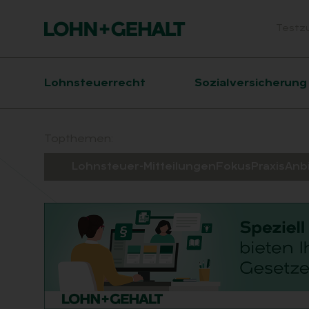
Testz
Head
Hauptnavigation
Lohnsteuerrecht
Sozialversicherung
Suchfeld
Topthemen:
Lohnsteuer-Mitteilungen
Fokus
Praxis
Anb