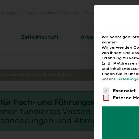
ugang
Stellenmarkt
Anbieter
Seminare
Abo
Webinare
Downloa
er
Zeitwirtschaft
Arbeitsrecht
Wir benötigen Ihr
können.
Wir verwenden Coo
von ihnen sind es
Erfahrung zu verb
(z. B. IP-Adressen
und Inhaltsmessun
finden Sie in uns
ieterübersichten
Newsletter
unter
Einstellung
Es folgt eine 
Essenziell
Externe M