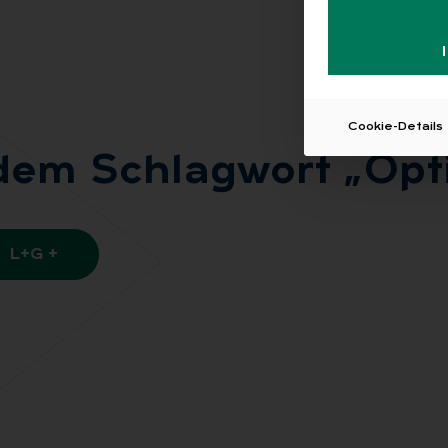
Cookie-Details
 dem Schlag­wort „Op­t
L+G +