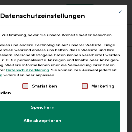
Registrierung
Login
Mit die
ds
Datenschutzeinstellungen
Fragen aus den ARGEn
Printausgaben
e Zustimmung, bevor Sie unsere Website weiter besuchen
kies und andere Technologien auf unserer Website. Einige
senziell, während andere uns helfen, diese Website und Ihre
essern.
Personenbezogene Daten können verarbeitet werden
Suchen
), z. B. für personalisierte Anzeigen und Inhalte oder Anzeigen-
g.
Weitere Informationen über die Verwendung Ihrer Daten
erer
Datenschutzerklärung
.
Sie können Ihre Auswahl jederzeit
en
widerrufen oder anpassen.
Liste der Service-Gruppen, für die eine Einwilligung
Statistiken
Marketing
edien
Speichern
Alle akzeptieren