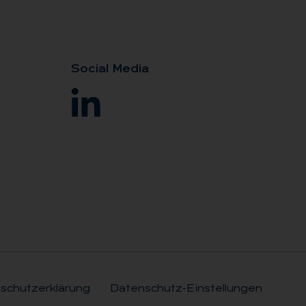
So­ci­al Me­dia
schutzerklärung
Datenschutz-Einstellungen
Rechtli