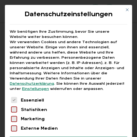
Mit di
Datenschutzeinstellungen
Suchfeld
Wir benötigen Ihre Zustimmung, bevor Sie unsere
Website weiter besuchen können.
Wir verwenden Cookies und andere Technologien auf
unserer Website. Einige von ihnen sind essenziell,
Suchen
während andere uns helfen, diese Website und Ihre
Erfahrung zu verbessern.
Personenbezogene Daten
STARTSEITE
PERSÖNLICHKEITSRECHTE
Breadcrumb-Navigation
können verarbeitet werden (z. B. IP-Adressen), z. B. für
personalisierte Anzeigen und Inhalte oder Anzeigen- und
Inhaltsmessung.
Weitere Informationen über die
Verwendung Ihrer Daten finden Sie in unserer
Datenschutzerklärung
.
Sie können Ihre Auswahl jederzeit
unter
Einstellungen
widerrufen oder anpassen.
Alle Bei­trä­ge mit dem
Es folgt eine Liste der Service-Gruppen, für die
Essenziell
Schlag­wort „Per­sön­lich­
Statistiken
keits­rech­te“
Marketing
Externe Medien
Alle
Free
Abo
L+G +