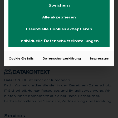
Speichern
Alle akzeptieren
Keine Beiträge gefunden
Essenzielle Cookies akzeptieren
Individuelle Datenschutzeinstellungen
Cookie-Details
Datenschutzerklärung
Impressum
DATAKONTEXT ist einer der führenden
Fachinformationsdienstleister in den Bereichen Datenschutz,
IT-Sicherheit, Human Resources und Entgeltabrechnung. Wir
bieten Ihnen Kompetenz aus einer Hand: Fachbücher,
Fachzeitschriften und Seminare, Zertifizierung und Beratung.
Ser­vices