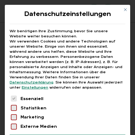
Mit di
Datenschutzeinstellungen
Suchfeld
Wir benötigen Ihre Zustimmung, bevor Sie unsere
Website weiter besuchen können.
Wir verwenden Cookies und andere Technologien auf
unserer Website. Einige von ihnen sind essenziell,
Suchen
während andere uns helfen, diese Website und Ihre
Erfahrung zu verbessern.
Personenbezogene Daten
STARTSEITE
PERSONALARBEIT
Breadcrumb-Navigation
können verarbeitet werden (z. B. IP-Adressen), z. B. für
personalisierte Anzeigen und Inhalte oder Anzeigen- und
Inhaltsmessung.
Weitere Informationen über die
Verwendung Ihrer Daten finden Sie in unserer
Datenschutzerklärung
.
Sie können Ihre Auswahl jederzeit
unter
Einstellungen
widerrufen oder anpassen.
Alle Bei­trä­ge mit dem
Es folgt eine Liste der Service-Gruppen, für die
Essenziell
Schlag­wort „Per­so­nal­ar­
Statistiken
beit“
Marketing
Externe Medien
Alle
Free
Abo
L+G +