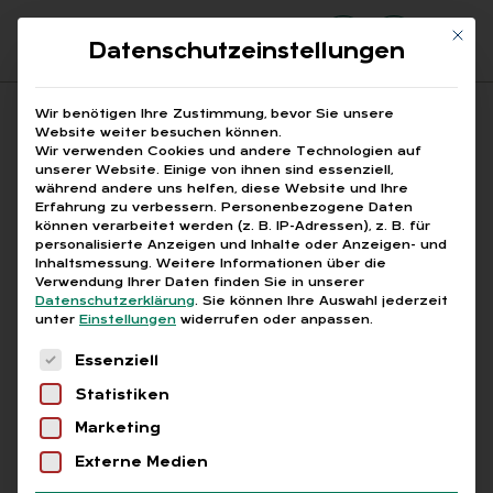
Mit di
Datenschutzeinstellungen
Suchfeld
Wir benötigen Ihre Zustimmung, bevor Sie unsere
Website weiter besuchen können.
Wir verwenden Cookies und andere Technologien auf
unserer Website. Einige von ihnen sind essenziell,
Suchen
während andere uns helfen, diese Website und Ihre
Erfahrung zu verbessern.
Personenbezogene Daten
STARTSEITE
Breadcrumb-Navigation
können verarbeitet werden (z. B. IP-Adressen), z. B. für
PFLEGEBEITRAG ELTERNEIGENSCHAFT 2025
personalisierte Anzeigen und Inhalte oder Anzeigen- und
Inhaltsmessung.
Weitere Informationen über die
Verwendung Ihrer Daten finden Sie in unserer
Datenschutzerklärung
.
Sie können Ihre Auswahl jederzeit
unter
Einstellungen
widerrufen oder anpassen.
Es folgt eine Liste der Service-Gruppen, für die
Alle Bei­trä­ge mit dem
Essenziell
Statistiken
Schlag­wort „Pfle­ge­bei­
Marketing
trag El­tern­ei­gen­schaft
Externe Medien
2025“