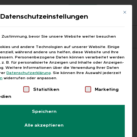
Registrierung
Login
Mit die
ds
Datenschutzeinstellungen
Fragen aus den ARGEn
Printausgaben
e Zustimmung, bevor Sie unsere Website weiter besuchen
kies und andere Technologien auf unserer Website. Einige
senziell, während andere uns helfen, diese Website und Ihre
essern.
Personenbezogene Daten können verarbeitet werden
Suchen
), z. B. für personalisierte Anzeigen und Inhalte oder Anzeigen-
g.
Weitere Informationen über die Verwendung Ihrer Daten
erer
Datenschutzerklärung
.
Sie können Ihre Auswahl jederzeit
en
widerrufen oder anpassen.
Liste der Service-Gruppen, für die eine Einwilligung
Statistiken
Marketing
edien
Speichern
Alle akzeptieren