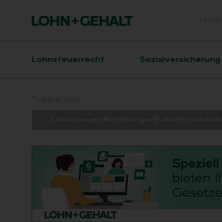
Testz
Head
Hauptnavigation
Lohnsteuerrecht
Sozialversicherung
Suchfeld
Topthemen:
Lohnsteuer-Mitteilungen
Fokus
Praxis
Anb