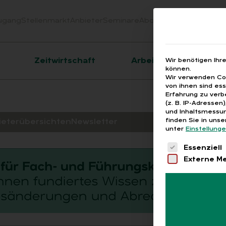
ugang
Stellenmarkt
Anbieter
Seminare
Abo
Webinare
Downloa
er
Zeitwirtschaft
Arbeitsrecht
Wir benötigen Ihr
können.
Wir verwenden Coo
von ihnen sind es
Erfahrung zu verb
(z. B. IP-Adressen
und Inhaltsmessun
finden Sie in uns
ieterübersichten
Newsletter
unter
Einstellung
Es folgt eine 
Essenziell
Externe M