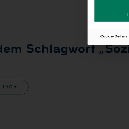
Cookie-Details
dem Schlag­wort „So­zi­
L+G +