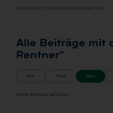
STARTSEITE
SOZIALVERSICHERUNG RENTNER
Breadcrumb-Navigation
Alle Bei­trä­ge mit 
Rent­ner“
Alle
Free
Abo
Keine Beiträge gefunden