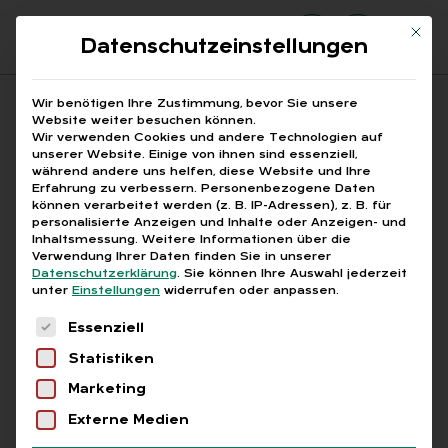
Mit di
Datenschutzeinstellungen
Suchfeld
Wir benötigen Ihre Zustimmung, bevor Sie unsere
Website weiter besuchen können.
Wir verwenden Cookies und andere Technologien auf
unserer Website. Einige von ihnen sind essenziell,
Suchen
während andere uns helfen, diese Website und Ihre
Erfahrung zu verbessern.
Personenbezogene Daten
STARTSEITE
„WERBEMIETVERTRAG“
Breadcrumb-Navigation
können verarbeitet werden (z. B. IP-Adressen), z. B. für
personalisierte Anzeigen und Inhalte oder Anzeigen- und
Inhaltsmessung.
Weitere Informationen über die
Verwendung Ihrer Daten finden Sie in unserer
Datenschutzerklärung
.
Sie können Ihre Auswahl jederzeit
unter
Einstellungen
widerrufen oder anpassen.
Alle Bei­trä­ge mit dem
Es folgt eine Liste der Service-Gruppen, für die
Essenziell
Schlag­wort „„Wer­be­
Statistiken
miet­ver­trag““
Marketing
Externe Medien
Alle
Free
Abo
L+G +