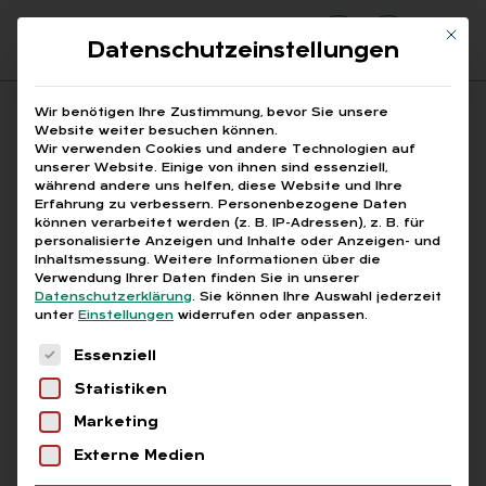
Mit di
Datenschutzeinstellungen
Suchfeld
Wir benötigen Ihre Zustimmung, bevor Sie unsere
Website weiter besuchen können.
Wir verwenden Cookies und andere Technologien auf
unserer Website. Einige von ihnen sind essenziell,
Suchen
während andere uns helfen, diese Website und Ihre
Erfahrung zu verbessern.
Personenbezogene Daten
STARTSEITE
ALLGEMEIN
PERSONALAKTE
Breadcrumb-Navigation
können verarbeitet werden (z. B. IP-Adressen), z. B. für
personalisierte Anzeigen und Inhalte oder Anzeigen- und
Inhaltsmessung.
Weitere Informationen über die
Verwendung Ihrer Daten finden Sie in unserer
Datenschutzerklärung
.
Sie können Ihre Auswahl jederzeit
unter
Einstellungen
widerrufen oder anpassen.
Alle Bei­trä­ge der Ka­te­
Es folgt eine Liste der Service-Gruppen, für die
Essenziell
go­rie „Per­so­nal­ak­te“
Statistiken
Marketing
Alle
Free
Abo
L+G +
Externe Medien