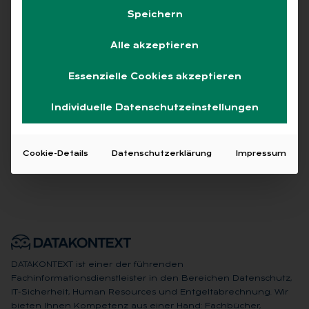
Alle
Free
Abo
L+G +
Speichern
Alle akzeptieren
Essenzielle Cookies akzeptieren
Keine Beiträge gefunden
Individuelle Datenschutzeinstellungen
Cookie-Details
Datenschutzerklärung
Impressum
DATAKONTEXT ist einer der führenden
Fachinformationsdienstleister in den Bereichen Datenschutz,
IT-Sicherheit, Human Resources und Entgeltabrechnung. Wir
bieten Ihnen Kompetenz aus einer Hand: Fachbücher,