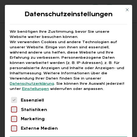
Mit di
Datenschutzeinstellungen
Suchfeld
Wir benötigen Ihre Zustimmung, bevor Sie unsere
Website weiter besuchen können.
Wir verwenden Cookies und andere Technologien auf
unserer Website. Einige von ihnen sind essenziell,
Suchen
während andere uns helfen, diese Website und Ihre
Erfahrung zu verbessern.
Personenbezogene Daten
STARTSEITE
LOHNSTEUERRECHT
FOKUS
Breadcrumb-Navigation
können verarbeitet werden (z. B. IP-Adressen), z. B. für
GESUND & BERUF
personalisierte Anzeigen und Inhalte oder Anzeigen- und
Inhaltsmessung.
Weitere Informationen über die
Verwendung Ihrer Daten finden Sie in unserer
Datenschutzerklärung
.
Sie können Ihre Auswahl jederzeit
unter
Einstellungen
widerrufen oder anpassen.
Es folgt eine Liste der Service-Gruppen, für die
Alle Bei­trä­ge der Ka­te­
Essenziell
Statistiken
go­rie „GE­SUND & BE­
Marketing
RUF“
Externe Medien