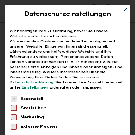
Mit di
Datenschutzeinstellungen
Suchfeld
Wir benötigen Ihre Zustimmung, bevor Sie unsere
Website weiter besuchen können.
Wir verwenden Cookies und andere Technologien auf
unserer Website. Einige von ihnen sind essenziell,
Suchen
während andere uns helfen, diese Website und Ihre
Erfahrung zu verbessern.
Personenbezogene Daten
STARTSEITE
PRINTAUSGABEN
Breadcrumb-Navigation
können verarbeitet werden (z. B. IP-Adressen), z. B. für
TITELTHEMA: DIE PERFEKTE REISE. ALLES …
personalisierte Anzeigen und Inhalte oder Anzeigen- und
IM DIENSTE DES MENSCHEN
Inhaltsmessung.
Weitere Informationen über die
Verwendung Ihrer Daten finden Sie in unserer
Datenschutzerklärung
.
Sie können Ihre Auswahl jederzeit
unter
Einstellungen
widerrufen oder anpassen.
Abo
Es folgt eine Liste der Service-Gruppen, für die
Essenziell
Statistiken
Im Diens­te des Men­
Marketing
schen
Externe Medien