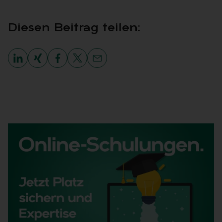
Die­sen Bei­trag tei­len: