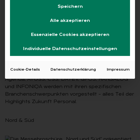
Per­so­nal Nord Süd
Speichern
Alle akzeptieren
12.07.2024
·
Fokus
Lesezeit 1 Min.
Essenzielle Cookies akzeptieren
Individuelle Datenschutzeinstellungen
Cookie-Details
Datenschutzerklärung
Impressum
Nord & Süd