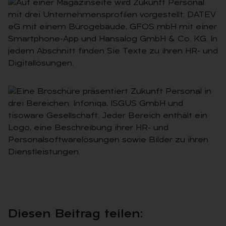
Die­sen Bei­trag tei­len: