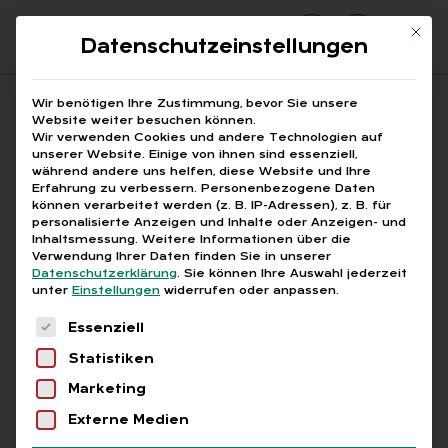
Mit di
Datenschutzeinstellungen
Suchfeld
Wir benötigen Ihre Zustimmung, bevor Sie unsere
Website weiter besuchen können.
Wir verwenden Cookies und andere Technologien auf
unserer Website. Einige von ihnen sind essenziell,
Suchen
während andere uns helfen, diese Website und Ihre
Erfahrung zu verbessern.
Personenbezogene Daten
können verarbeitet werden (z. B. IP-Adressen), z. B. für
STARTSEITE
PRINTAUSGABEN
Breadcrumb-Navigation
personalisierte Anzeigen und Inhalte oder Anzeigen- und
TITELTHEMA: ZUKUNFT PERSONAL IN SICHT! …
Inhaltsmessung.
Weitere Informationen über die
HIGHLIGHTS ZUR ZUKUNFT PERSONAL NORD …
Verwendung Ihrer Daten finden Sie in unserer
Datenschutzerklärung
.
Sie können Ihre Auswahl jederzeit
unter
Einstellungen
widerrufen oder anpassen.
Es folgt eine Liste der Service-Gruppen, für die
Essenziell
Free
Statistiken
HIGH­LIGHTS ZU­KUNFT PER­SO­NAL
Marketing
Externe Medien
:
High­lights zur Zu­kunft