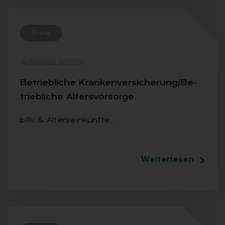
Free
AUSGABE 2/2019
Be­trieb­li­che Kran­ken­ver­si­che­rung/Be­
trieb­li­che Al­ters­vor­sor­ge
bAV & Alterseinkünfte…
Weiterlesen