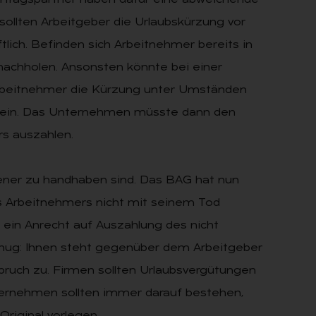
 Vertragspartner haben dafür eine abweichende
ollten Arbeitgeber die Urlaubskürzung vor
tlich. Befinden sich Arbeitnehmer bereits in
nachholen. Ansonsten könnte bei einer
Arbeitnehmer die Kürzung unter Umständen
 sein. Das Unternehmen müsste dann den
s auszahlen.
bener zu handhaben sind. Das BAG hat nun
s Arbeitnehmers nicht mit seinem Tod
t ein Anrecht auf Auszahlung des nicht
nug: Ihnen steht gegenüber dem Arbeitgeber
ruch zu. Firmen sollten Urlaubsvergütungen
ernehmen sollten immer darauf bestehen,