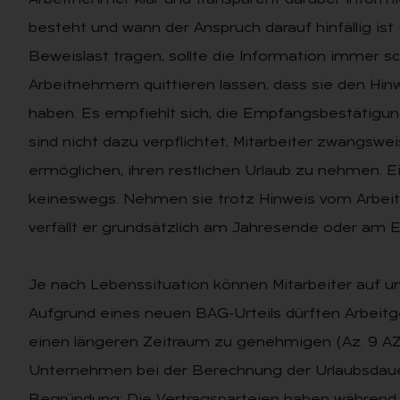
Arbeitnehmer klar und transparent darüber informi
besteht und wann der Anspruch darauf hinfällig ist
Beweislast tragen, sollte die Information immer sch
Arbeitnehmern quittieren lassen, dass sie den H
haben. Es empfiehlt sich, die Empfangsbestätigu
sind nicht dazu verpflichtet, Mitarbeiter zwangsw
ermöglichen, ihren restlichen Urlaub zu nehmen. Ein
keineswegs. Nehmen sie trotz Hinweis vom Arbeitg
verfällt er grundsätzlich am Jahresende oder am
Je nach Lebenssituation können Mitarbeiter auf u
Aufgrund eines neuen BAG-Urteils dürften Arbeitg
einen längeren Zeitraum zu genehmigen (Az. 9 AZR
Unternehmen bei der Berechnung der Urlaubsdaue