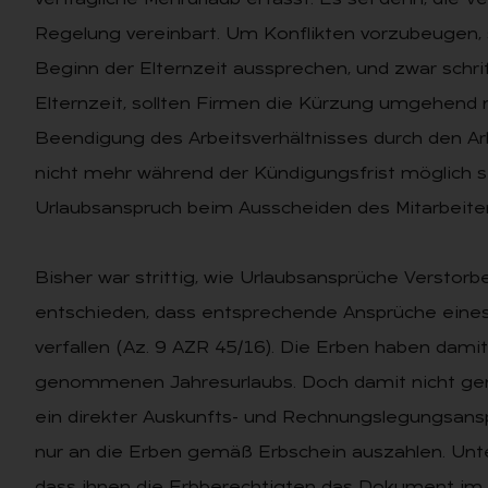
vertragliche Mehrurlaub erfasst. Es sei denn, die
Regelung vereinbart. Um Konflikten vorzubeugen, s
Beginn der Elternzeit aussprechen, und zwar schrif
Elternzeit, sollten Firmen die Kürzung umgehend 
Beendigung des Arbeitsverhältnisses durch den 
nicht mehr während der Kündigungsfrist möglich
Urlaubsanspruch beim Ausscheiden des Mitarbeiter
Bisher war strittig, wie Urlaubsansprüche Verstor
entschieden, dass entsprechende Ansprüche eine
verfallen (Az. 9 AZR 45/16). Die Erben haben dami
genommenen Jahresurlaubs. Doch damit nicht ge
ein direkter Auskunfts- und Rechnungslegungsansp
nur an die Erben gemäß Erbschein auszahlen. Unt