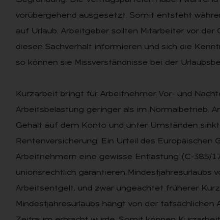
Begründung: Die Vertragsparteien haben während d
vorübergehend ausgesetzt. Somit entsteht währen
auf Urlaub. Arbeitgeber sollten Mitarbeiter vor de
diesen Sachverhalt informieren und sich die Kenn
so können sie Missverständnisse bei der Urlaubsb
Kurzarbeit bringt für Arbeitnehmer Vor- und Nachtei
Arbeitsbelastung geringer als im Normalbetrieb.
Gehalt auf dem Konto und unter Umständen sinkt d
Rentenversicherung. Ein Urteil des Europäischen 
Arbeitnehmern eine gewisse Entlastung (C-385/1
unionsrechtlich garantieren Mindestjahresurlaubs 
Arbeitsentgelt, und zwar ungeachtet früherer Kurz
Mindestjahresurlaubs hängt von der tatsächlichen A