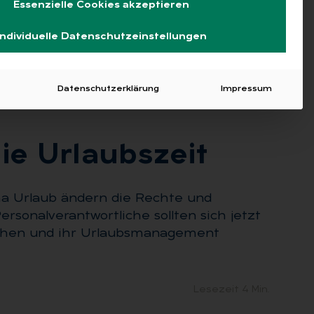
Essenzielle Cookies akzeptieren
SZEIT
Individuelle Datenschutzeinstellungen
Datenschutzerklärung
Impressum
e Ur­laubs­zeit
a Urlaub ändern die Rechte und
rsonalverantwortliche sollten sich jetzt
achen und ihr Urlaubsmanagement
Lesezeit 4 Min.