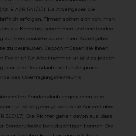
eren müssen, wie viel Jahresurlaub noch
 (Az. 9 AZR 541/15). Da Arbeitgeber die
riftlich erfolgen. Firmen sollten sich von ihren
inweis zur Kenntnis genommen und verstanden
ng zur Personalakte zu nehmen. Arbeitgeber
eise zu beurlauben. Jedoch müssen sie ihnen
 Freibrief für Arbeitnehmer ist all dies jedoch
eber den Resturlaub nicht in Anspruch,
 Ende des Übertragungszeitraums.
nbezahlten Sonderurlaub angewiesen sein.
eber nun eher geneigt sein, eine Auszeit über
 315/17). Die Richter gehen davon aus, dass
r Sonderurlaube berücksichtigen können. Die