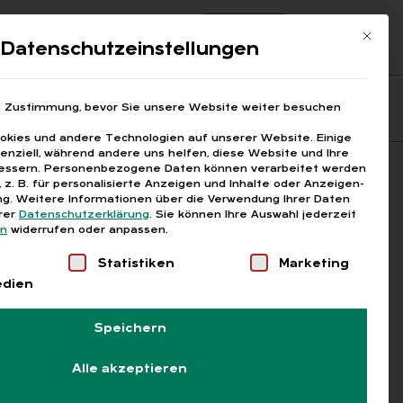
Registrierung
Login
Mit die
ds
Datenschutzeinstellungen
Fragen aus den ARGEn
Printausgaben
e Zustimmung, bevor Sie unsere Website weiter besuchen
kies und andere Technologien auf unserer Website. Einige
senziell, während andere uns helfen, diese Website und Ihre
essern.
Personenbezogene Daten können verarbeitet werden
Suchen
), z. B. für personalisierte Anzeigen und Inhalte oder Anzeigen-
g.
Weitere Informationen über die Verwendung Ihrer Daten
erer
Datenschutzerklärung
.
Sie können Ihre Auswahl jederzeit
en
widerrufen oder anpassen.
Liste der Service-Gruppen, für die eine Einwilligung
Statistiken
Marketing
edien
Speichern
Alle akzeptieren