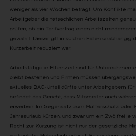
Zeitraum erbracht wurde. Somit können Kurzarbeit
weniger als vier Wochen beträgt. Um Konflikte ma
Arbeitgeber die tatsächlichen Arbeitszeiten genau
prüfen, ob ein Tarifvertrag einen nicht minderbar
gewährt. Dieser gilt in solchen Fällen unabhängig 
Kurzarbeit reduziert war.
Arbeitstätige in Elternzeit sind für Unternehmen e
bleibt bestehen und Firmen müssen übergangsweis
aktuelles BAG-Urteil dürfte unter Arbeitgebern für
befindet das Gericht, dass Mitarbeiter auch währe
erwerben. Im Gegensatz zum Mutterschutz oder K
Jahresurlaub kürzen, und zwar um ein Zwölftel je 
Recht zur Kürzung ist nicht nur der gesetzliche M