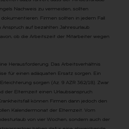
szeiten dazu führen, dass der Mindesturlaub
ngels Nachweis zu vermeiden, sollten
 dokumentieren. Firmen sollten in jedem Fall
en Anspruch auf bezahlten Jahresurlaub
davon, ob die Arbeitszeit der Mitarbeiter wegen
ine Herausforderung. Das Arbeitsverhältnis
e für einen adäquaten Ersatz sorgen. Ein
 Erleichterung sorgen (Az. 9 AZR 362/18). Zwar
nd der Elternzeit einen Urlaubsanspruch
rankheitsfall können Firmen dann jedoch den
vollen Kalendermonat der Elternzeit. Vom
indesturlaub von vier Wochen, sondern auch der