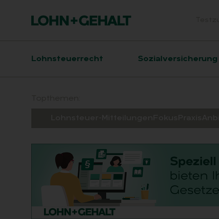
Testz
Head
Hauptnavigation
Lohnsteuerrecht
Sozialversicherung
Suchfeld
Topthemen:
Lohnsteuer-Mitteilungen
Fokus
Praxis
Anb