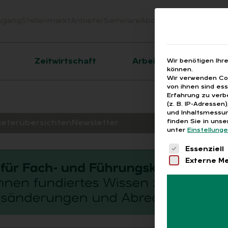
ugang
Stellenmarkt
Anbieter
Seminare
Abo
Webinare
Downloa
er
Zeitwirtschaft
Arbeitsrecht
Wir benötigen Ihr
können.
Wir verwenden Coo
von ihnen sind es
Erfahrung zu verb
(z. B. IP-Adressen
und Inhaltsmessun
finden Sie in uns
ieterübersichten
Newsletter
unter
Einstellung
Es folgt eine 
Essenziell
Externe M