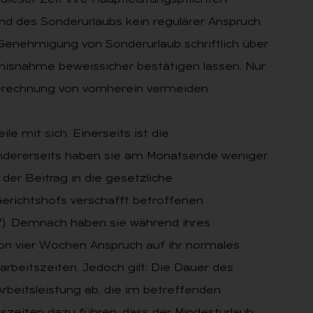
ieser Zeit ihre Hauptleistungspflichten
d des Sonderurlaubs kein regulärer Anspruch
r Genehmigung von Sonderurlaub schriftlich über
tnisnahme beweissicher bestätigen lassen. Nur
erechnung von vornherein vermeiden.
le mit sich. Einerseits ist die
 Andererseits haben sie am Monatsende weniger
er Beitrag in die gesetzliche
Gerichtshofs verschafft betroffenen
7). Demnach haben sie während ihres
von vier Wochen Anspruch auf ihr normales
arbeitszeiten. Jedoch gilt: Die Dauer des
rbeitsleistung ab, die im betreffenden