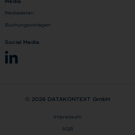
Me­dia
Mediadaten
Buchungsvorlagen
So­ci­al Me­dia
© 2026 DA­TA­KON­TEXT GmbH
Impressum
Rechtliches
AGB