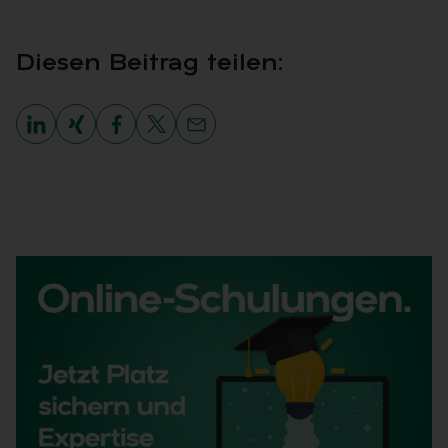
Die­sen Bei­trag tei­len: