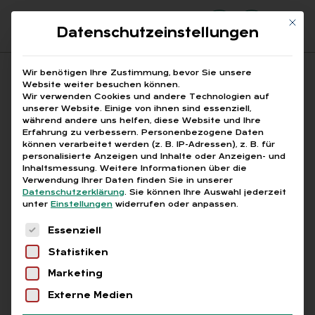
Mit di
Datenschutzeinstellungen
Suchfeld
Wir benötigen Ihre Zustimmung, bevor Sie unsere
Website weiter besuchen können.
Wir verwenden Cookies und andere Technologien auf
unserer Website. Einige von ihnen sind essenziell,
Suchen
während andere uns helfen, diese Website und Ihre
Erfahrung zu verbessern.
Personenbezogene Daten
STARTSEITE
PRINTAUSGABEN
Breadcrumb-Navigation
können verarbeitet werden (z. B. IP-Adressen), z. B. für
TITELTHEMA: DIGITALISIERUNG 2019
personalisierte Anzeigen und Inhalte oder Anzeigen- und
DIE EXPERTEN ANTWORTEN
Inhaltsmessung.
Weitere Informationen über die
Verwendung Ihrer Daten finden Sie in unserer
Datenschutzerklärung
.
Sie können Ihre Auswahl jederzeit
unter
Einstellungen
widerrufen oder anpassen.
Inhaltsverzeichnis
Es folgt eine Liste der Service-Gruppen, für die
Essenziell
Statistiken
Marketing
Free
Externe Medien
DIE EX­PER­TEN ANT­WOR­TEN