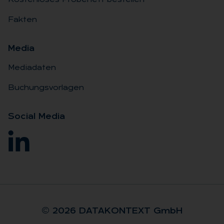
Kostenloses Probeheft bestellen
Fakten
Me­dia
Mediadaten
Buchungsvorlagen
So­ci­al Me­dia
© 2026 DA­TA­KON­TEXT GmbH