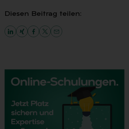
Die­sen Bei­trag tei­len: