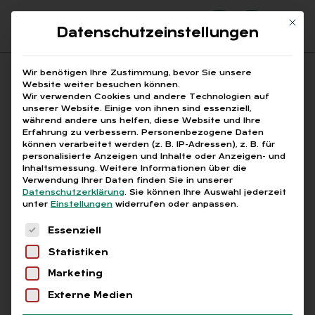
Mit di
Datenschutzeinstellungen
Suchfeld
Wir benötigen Ihre Zustimmung, bevor Sie unsere
Website weiter besuchen können.
Wir verwenden Cookies und andere Technologien auf
unserer Website. Einige von ihnen sind essenziell,
Suchen
während andere uns helfen, diese Website und Ihre
Erfahrung zu verbessern.
Personenbezogene Daten
STARTSEITE
PRINTAUSGABEN
Breadcrumb-Navigation
können verarbeitet werden (z. B. IP-Adressen), z. B. für
TITELTHEMA: STARK – FLEXIBEL – …
personalisierte Anzeigen und Inhalte oder Anzeigen- und
OFT EINE HERAUSFORDERUNG – DIE …
Inhaltsmessung.
Weitere Informationen über die
Verwendung Ihrer Daten finden Sie in unserer
Datenschutzerklärung
.
Sie können Ihre Auswahl jederzeit
unter
Einstellungen
widerrufen oder anpassen.
Inhaltsverzeichnis
Es folgt eine Liste der Service-Gruppen, für die
Essenziell
Statistiken
Marketing
Abo
Externe Medien
AUS DER XING-GRUP­PE