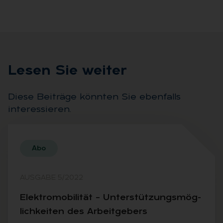
Le­sen Sie wei­ter
Diese Beiträge könnten Sie ebenfalls
interessieren.
Abo
AUSGABE 5/2022
Elek­tro­mo­bi­li­tät – Un­ter­stüt­zungs­mög­
lich­kei­ten des Ar­beit­ge­bers