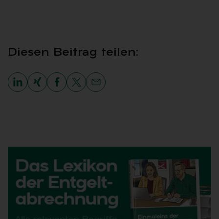
Die­sen Bei­trag tei­len: