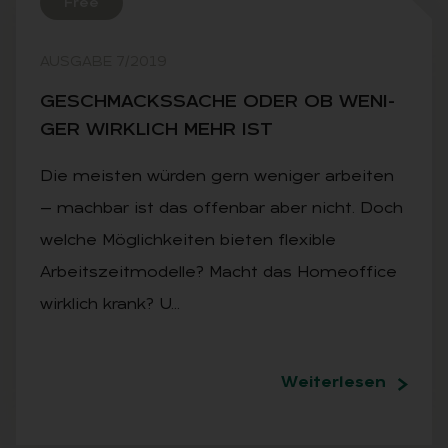
Free
AUSGABE 7/2019
GE­SCHMACKS­SA­CHE ODER OB WE­NI­
GER WIRK­LICH MEHR IST
Die meisten würden gern weniger arbeiten
— machbar ist das offenbar aber nicht. Doch
welche Möglichkeiten bieten flexible
Arbeitszeitmodelle? Macht das Homeoffice
wirklich krank? U…
Weiterlesen