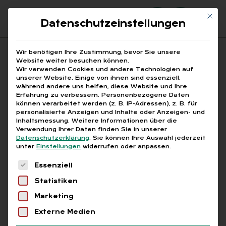
Mit di
Datenschutzeinstellungen
Suchfeld
Wir benötigen Ihre Zustimmung, bevor Sie unsere
Website weiter besuchen können.
Wir verwenden Cookies und andere Technologien auf
unserer Website. Einige von ihnen sind essenziell,
Suchen
während andere uns helfen, diese Website und Ihre
Erfahrung zu verbessern.
Personenbezogene Daten
STARTSEITE
PRINTAUSGABEN
Breadcrumb-Navigation
können verarbeitet werden (z. B. IP-Adressen), z. B. für
TITELTHEMA: MULTITASKING PUR. DIE …
personalisierte Anzeigen und Inhalte oder Anzeigen- und
ZEITWERTKONTEN UND STEUER
Inhaltsmessung.
Weitere Informationen über die
Verwendung Ihrer Daten finden Sie in unserer
Datenschutzerklärung
.
Sie können Ihre Auswahl jederzeit
unter
Einstellungen
widerrufen oder anpassen.
Free
Es folgt eine Liste der Service-Gruppen, für die
Essenziell
Statistiken
Zeit­wert­kon­ten und
Marketing
Steu­er
Externe Medien