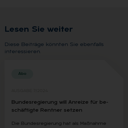
Le­sen Sie wei­ter
Diese Beiträge könnten Sie ebenfalls
interessieren.
Abo
AUSGABE 7/2024
Bun­des­re­gie­rung will An­rei­ze für be­
schäf­tig­te Rent­ner set­zen
Die Bundesregierung hat als Maßnahme