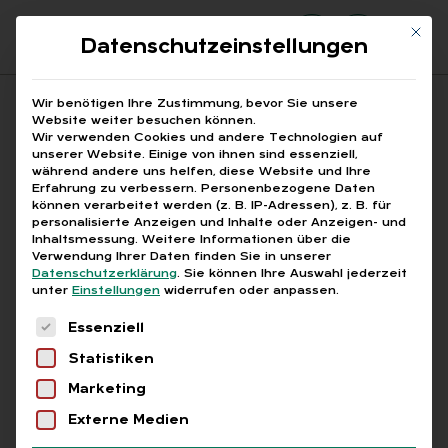
Mit di
Datenschutzeinstellungen
Suchfeld
Wir benötigen Ihre Zustimmung, bevor Sie unsere
Website weiter besuchen können.
Wir verwenden Cookies und andere Technologien auf
unserer Website. Einige von ihnen sind essenziell,
Suchen
während andere uns helfen, diese Website und Ihre
Erfahrung zu verbessern.
Personenbezogene Daten
STARTSEITE
PRINTAUSGABEN
Breadcrumb-Navigation
können verarbeitet werden (z. B. IP-Adressen), z. B. für
TITELTHEMA: QUO VADIS, …
personalisierte Anzeigen und Inhalte oder Anzeigen- und
DIGITALE RENTENÜBERSICHT – ERSTER …
Inhaltsmessung.
Weitere Informationen über die
Verwendung Ihrer Daten finden Sie in unserer
Datenschutzerklärung
.
Sie können Ihre Auswahl jederzeit
unter
Einstellungen
widerrufen oder anpassen.
Abo
Es folgt eine Liste der Service-Gruppen, für die
Essenziell
Statistiken
IM BLICK: SO­ZI­AL­VER­SI­CHE­RUNGS­RECHT
Marketing
:
Di­gi­ta­le Ren­ten­über­
Externe Medien