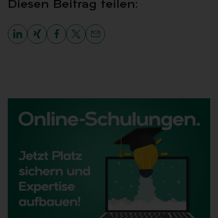
Die­sen Bei­trag tei­len: