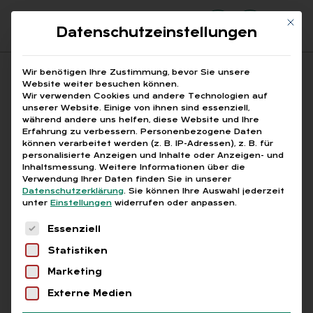
Mit di
Datenschutzeinstellungen
Suchfeld
Wir benötigen Ihre Zustimmung, bevor Sie unsere
Website weiter besuchen können.
Wir verwenden Cookies und andere Technologien auf
unserer Website. Einige von ihnen sind essenziell,
Suchen
während andere uns helfen, diese Website und Ihre
Erfahrung zu verbessern.
Personenbezogene Daten
STARTSEITE
PRINTAUSGABEN
Breadcrumb-Navigation
können verarbeitet werden (z. B. IP-Adressen), z. B. für
TITELTHEMA: DER JAHRESWECHSEL – AUF …
personalisierte Anzeigen und Inhalte oder Anzeigen- und
SO REAGIEREN SIE AUF NEUE …
Inhaltsmessung.
Weitere Informationen über die
Verwendung Ihrer Daten finden Sie in unserer
Datenschutzerklärung
.
Sie können Ihre Auswahl jederzeit
unter
Einstellungen
widerrufen oder anpassen.
Inhaltsverzeichnis
Es folgt eine Liste der Service-Gruppen, für die
Essenziell
Statistiken
Marketing
Abo
Externe Medien
NEW WORK MIT NET­TO­LOHN­OP­TI­MIE­RUNG