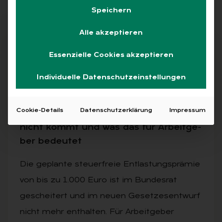
Speichern
Alle akzeptieren
Free
Essenzielle Cookies akzeptieren
Individuelle Datenschutzeinstellungen
26.05.2026
·
LOHNSTEUERRECHT
Ent­las­tungs­prä­mie ge­stoppt: War­um
Cookie-Details
Datenschutzerklärung
Impressum
die steu­er­freie 1.000-Euro-Prä­mie
nicht kommt und was das für Ar­beit­ge­
ber be­deu­tet
Die geplante steuerfreie Entlastungsprämie
von bis zu 1.000 Euro ist im Bundesrat
gescheitert und im neuen Gesetzesentwurf
nicht mehr enthalten. Für Arbeitgeber