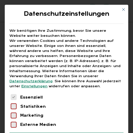
Mit di
Datenschutzeinstellungen
Suchfeld
Wir benötigen Ihre Zustimmung, bevor Sie unsere
Website weiter besuchen können.
Wir verwenden Cookies und andere Technologien auf
unserer Website. Einige von ihnen sind essenziell,
Suchen
während andere uns helfen, diese Website und Ihre
Erfahrung zu verbessern.
Personenbezogene Daten
STARTSEITE
2
Breadcrumb-Navigation
können verarbeitet werden (z. B. IP-Adressen), z. B. für
personalisierte Anzeigen und Inhalte oder Anzeigen- und
Inhaltsmessung.
Weitere Informationen über die
Verwendung Ihrer Daten finden Sie in unserer
Datenschutzerklärung
.
Sie können Ihre Auswahl jederzeit
unter
Einstellungen
widerrufen oder anpassen.
Alle Bei­trä­ge mit dem
Es folgt eine Liste der Service-Gruppen, für die
Essenziell
Schlag­wort „2“
Statistiken
Marketing
Alle
Free
Abo
L+G +
Externe Medien