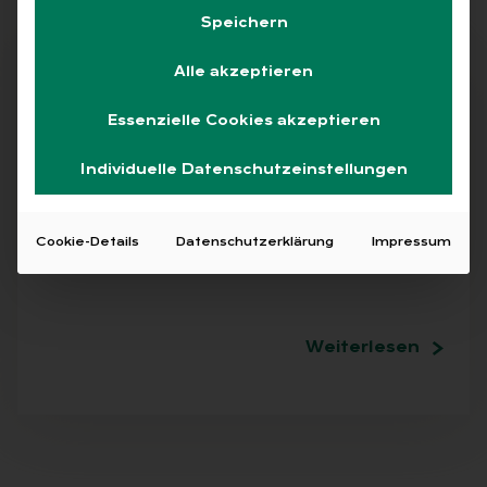
Speichern
Free
Alle akzeptieren
Essenzielle Cookies akzeptieren
AUSGABE 2/2019
Individuelle Datenschutzeinstellungen
Von G(ra­fik) bis H(andbuch)
Entscheidungshilfen für Unternehmen – Teil
Cookie-Details
Datenschutzerklärung
Impressum
18…
Weiterlesen