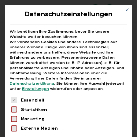
Mit di
Datenschutzeinstellungen
Suchfeld
Wir benötigen Ihre Zustimmung, bevor Sie unsere
Website weiter besuchen können.
Wir verwenden Cookies und andere Technologien auf
unserer Website. Einige von ihnen sind essenziell,
Suchen
während andere uns helfen, diese Website und Ihre
Erfahrung zu verbessern.
Personenbezogene Daten
STARTSEITE
ABC
Breadcrumb-Navigation
können verarbeitet werden (z. B. IP-Adressen), z. B. für
personalisierte Anzeigen und Inhalte oder Anzeigen- und
Inhaltsmessung.
Weitere Informationen über die
Verwendung Ihrer Daten finden Sie in unserer
Datenschutzerklärung
.
Sie können Ihre Auswahl jederzeit
unter
Einstellungen
widerrufen oder anpassen.
Alle Bei­trä­ge mit dem
Es folgt eine Liste der Service-Gruppen, für die
Essenziell
Schlag­wort „ABC“
Statistiken
Marketing
Alle
Free
Abo
L+G +
Externe Medien