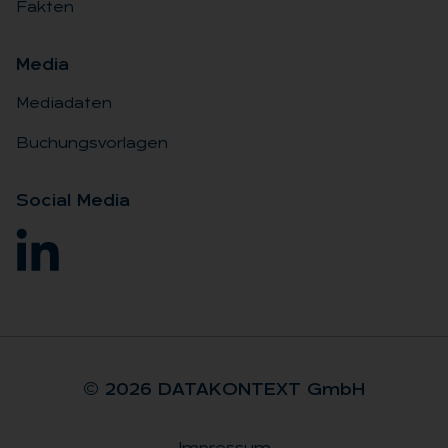
Fakten
Me­dia
Mediadaten
Buchungsvorlagen
So­ci­al Me­dia
© 2026 DA­TA­KON­TEXT GmbH