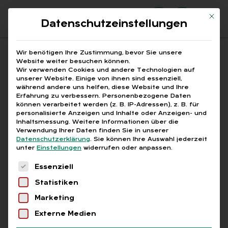
Mit di
Datenschutzeinstellungen
Suchfeld
Wir benötigen Ihre Zustimmung, bevor Sie unsere
Website weiter besuchen können.
Wir verwenden Cookies und andere Technologien auf
unserer Website. Einige von ihnen sind essenziell,
Suchen
während andere uns helfen, diese Website und Ihre
Erfahrung zu verbessern.
Personenbezogene Daten
STARTSEITE
ABGABESATZ 2025
Breadcrumb-Navigation
können verarbeitet werden (z. B. IP-Adressen), z. B. für
personalisierte Anzeigen und Inhalte oder Anzeigen- und
Inhaltsmessung.
Weitere Informationen über die
Verwendung Ihrer Daten finden Sie in unserer
Datenschutzerklärung
.
Sie können Ihre Auswahl jederzeit
unter
Einstellungen
widerrufen oder anpassen.
Alle Bei­trä­ge mit dem
Es folgt eine Liste der Service-Gruppen, für die
Essenziell
Schlag­wort „Ab­ga­be­
Statistiken
satz 2025“
Marketing
Externe Medien
Alle
Free
Abo
L+G +