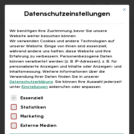
Mit di
Datenschutzeinstellungen
Suchfeld
Wir benötigen Ihre Zustimmung, bevor Sie unsere
Website weiter besuchen können.
Wir verwenden Cookies und andere Technologien auf
unserer Website. Einige von ihnen sind essenziell,
Suchen
während andere uns helfen, diese Website und Ihre
Erfahrung zu verbessern.
Personenbezogene Daten
STARTSEITE
ABORDNUNG STEUERFREIE ERSTATTUNG
Breadcrumb-Navigation
können verarbeitet werden (z. B. IP-Adressen), z. B. für
personalisierte Anzeigen und Inhalte oder Anzeigen- und
Inhaltsmessung.
Weitere Informationen über die
Verwendung Ihrer Daten finden Sie in unserer
Datenschutzerklärung
.
Sie können Ihre Auswahl jederzeit
unter
Einstellungen
widerrufen oder anpassen.
Alle Bei­trä­ge mit dem
Es folgt eine Liste der Service-Gruppen, für die
Essenziell
Schlag­wort „Ab­ord­nung
Statistiken
steu­er­freie Er­stat­tung“
Marketing
Externe Medien
Alle
Free
Abo
L+G +