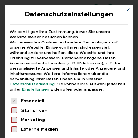
Mit di
Datenschutzeinstellungen
Suchfeld
Wir benötigen Ihre Zustimmung, bevor Sie unsere
Website weiter besuchen können.
Wir verwenden Cookies und andere Technologien auf
unserer Website. Einige von ihnen sind essenziell,
Suchen
während andere uns helfen, diese Website und Ihre
Erfahrung zu verbessern.
Personenbezogene Daten
STARTSEITE
ALTERSBEGRENZUNG
Breadcrumb-Navigation
können verarbeitet werden (z. B. IP-Adressen), z. B. für
personalisierte Anzeigen und Inhalte oder Anzeigen- und
Inhaltsmessung.
Weitere Informationen über die
Verwendung Ihrer Daten finden Sie in unserer
Datenschutzerklärung
.
Sie können Ihre Auswahl jederzeit
unter
Einstellungen
widerrufen oder anpassen.
Alle Bei­trä­ge mit dem
Es folgt eine Liste der Service-Gruppen, für die
Essenziell
Schlag­wort „Al­ters­be­
Statistiken
gren­zung“
Marketing
Externe Medien
Alle
Free
Abo
L+G +