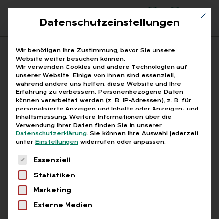
Mit di
Datenschutzeinstellungen
Suchfeld
Wir benötigen Ihre Zustimmung, bevor Sie unsere
Website weiter besuchen können.
Wir verwenden Cookies und andere Technologien auf
unserer Website. Einige von ihnen sind essenziell,
Suchen
während andere uns helfen, diese Website und Ihre
Erfahrung zu verbessern.
Personenbezogene Daten
STARTSEITE
AMPEL-AUS
Breadcrumb-Navigation
können verarbeitet werden (z. B. IP-Adressen), z. B. für
personalisierte Anzeigen und Inhalte oder Anzeigen- und
Inhaltsmessung.
Weitere Informationen über die
Verwendung Ihrer Daten finden Sie in unserer
Datenschutzerklärung
.
Sie können Ihre Auswahl jederzeit
unter
Einstellungen
widerrufen oder anpassen.
Alle Bei­trä­ge mit dem
Es folgt eine Liste der Service-Gruppen, für die
Essenziell
Schlag­wort „Am­pel-Aus“
Statistiken
Marketing
Alle
Free
Abo
L+G +
Externe Medien