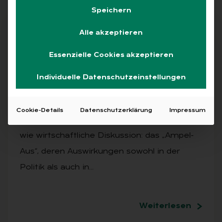
Speichern
Artikel kostenlos lesen
Alle akzeptieren
Essenzielle Cookies akzeptieren
AUSGABE 8/2024
Individuelle Datenschutzeinstellungen
Am­pel-Aus
Ein Begriff dominiert derzeit die
Cookie-Details
Datenschutzerklärung
Impressum
Schlagzeilen und prägt die gesellschaftliche
wie wirtschaftliche Diskussion: das „Ampel-
Aus“, deren Auswirkungen sowohl in der
Politik als auch in…
Weiterlesen