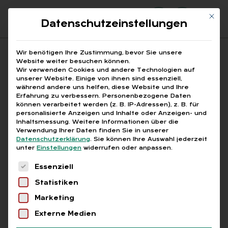
Mit di
Datenschutzeinstellungen
Suchfeld
Wir benötigen Ihre Zustimmung, bevor Sie unsere
Website weiter besuchen können.
Wir verwenden Cookies und andere Technologien auf
unserer Website. Einige von ihnen sind essenziell,
Suchen
während andere uns helfen, diese Website und Ihre
Erfahrung zu verbessern.
Personenbezogene Daten
STARTSEITE
ARBEITSENTGELT KRYPTOWÄHRUNG
Breadcrumb-Navigation
können verarbeitet werden (z. B. IP-Adressen), z. B. für
personalisierte Anzeigen und Inhalte oder Anzeigen- und
Inhaltsmessung.
Weitere Informationen über die
Verwendung Ihrer Daten finden Sie in unserer
Datenschutzerklärung
.
Sie können Ihre Auswahl jederzeit
unter
Einstellungen
widerrufen oder anpassen.
Alle Bei­trä­ge mit dem
Es folgt eine Liste der Service-Gruppen, für die
Essenziell
Schlag­wort „Ar­beits­ent­
Statistiken
gelt Kryp­towäh­rung“
Marketing
Externe Medien
Alle
Free
Abo
L+G +