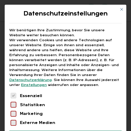
Mit di
Datenschutzeinstellungen
Suchfeld
Wir benötigen Ihre Zustimmung, bevor Sie unsere
Website weiter besuchen können.
Wir verwenden Cookies und andere Technologien auf
unserer Website. Einige von ihnen sind essenziell,
Suchen
während andere uns helfen, diese Website und Ihre
Erfahrung zu verbessern.
Personenbezogene Daten
STARTSEITE
Breadcrumb-Navigation
können verarbeitet werden (z. B. IP-Adressen), z. B. für
ARBEITSRECHTLICHE GLEICHBEHANDLUNG
personalisierte Anzeigen und Inhalte oder Anzeigen- und
Inhaltsmessung.
Weitere Informationen über die
Verwendung Ihrer Daten finden Sie in unserer
Datenschutzerklärung
.
Sie können Ihre Auswahl jederzeit
unter
Einstellungen
widerrufen oder anpassen.
Es folgt eine Liste der Service-Gruppen, für die
Alle Bei­trä­ge mit dem
Essenziell
Statistiken
Schlag­wort „ar­beits­
Marketing
recht­li­che Gleich­be­
Externe Medien
hand­lung“