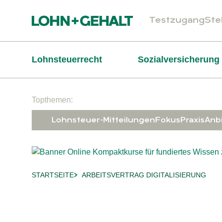
Testzugang
Ste
Header
Hauptnavigation
Lohnsteuerrecht
Sozialversicherung
Suchfeld
Topthemen:
Lohnsteuer-Mitteilungen
Fokus
Praxis
Anb
STARTSEITE
ARBEITSVERTRAG DIGITALISIERUNG
Breadcrumb-Navigation