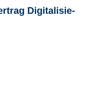
rag Di­gi­ta­li­sie­