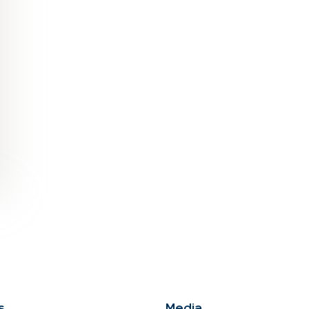
s
Me­dia