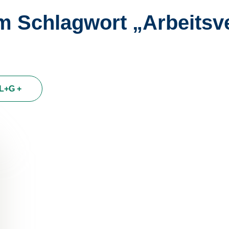
 Schlag­wort „Ar­beits­ver­t
L+G +