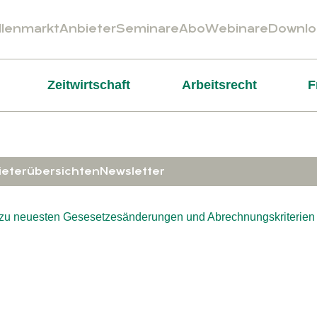
llenmarkt
Anbieter
Seminare
Abo
Webinare
Downlo
Zeitwirtschaft
Arbeitsrecht
F
ieterübersichten
Newsletter