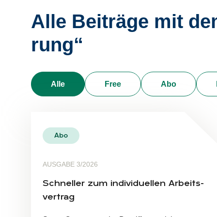
Alle Bei­trä­ge mit dem
rung“
Alle
Free
Abo
Abo
AUSGABE 3/2026
Schnel­ler zum in­di­vi­du­el­len Ar­beits­
ver­trag