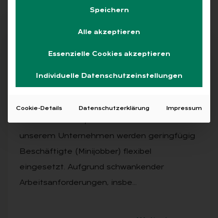
Speichern
Alle akzeptieren
Abo
Essenzielle Cookies akzeptieren
Individuelle Datenschutzeinstellungen
AUSGABE 3/2026
Ex­per­ten ant­wor­ten
Cookie-Details
Datenschutzerklärung
Impressum
Sachverhalt: Minijob und Arbeitszeitkonto In
unserem Unternehmen werden geringfügig
Beschäftigte (Minijobber) flexibel
eingesetzt. Aufgrund schwankender
Arbeitsanforderungen, insbe…