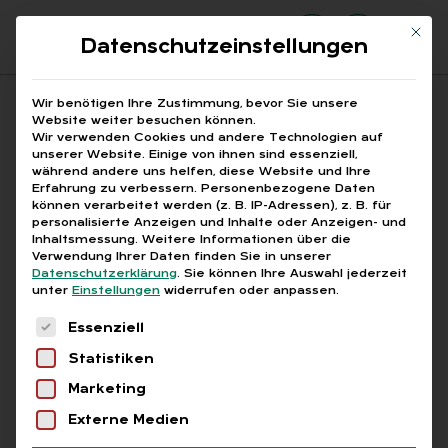
Mit di
Datenschutzeinstellungen
Suchfeld
Wir benötigen Ihre Zustimmung, bevor Sie unsere
Website weiter besuchen können.
Wir verwenden Cookies und andere Technologien auf
unserer Website. Einige von ihnen sind essenziell,
Suchen
während andere uns helfen, diese Website und Ihre
Erfahrung zu verbessern.
Personenbezogene Daten
STARTSEITE
ARBEITSZEITKONTO MINIJOB
Breadcrumb-Navigation
können verarbeitet werden (z. B. IP-Adressen), z. B. für
personalisierte Anzeigen und Inhalte oder Anzeigen- und
Inhaltsmessung.
Weitere Informationen über die
Verwendung Ihrer Daten finden Sie in unserer
Datenschutzerklärung
.
Sie können Ihre Auswahl jederzeit
unter
Einstellungen
widerrufen oder anpassen.
Alle Bei­trä­ge mit dem
Es folgt eine Liste der Service-Gruppen, für die
Essenziell
Schlag­wort „Ar­beits­zeit­
Statistiken
kon­to Mi­ni­job“
Marketing
Externe Medien
Alle
Free
Abo
L+G +