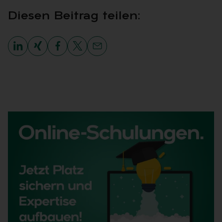
Die­sen Bei­trag tei­len: