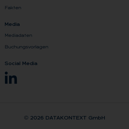
Fakten
Me­dia
Mediadaten
Buchungsvorlagen
So­ci­al Me­dia
© 2026 DA­TA­KON­TEXT GmbH