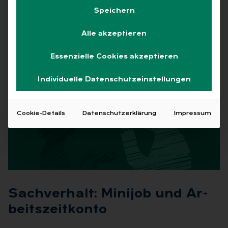
Ex­per­ten ant­wor­ten
Speichern
01.06.2026
·
Janette Rosenberg
·
Experten antworten
,
Alle akzeptieren
Praxis
Lesezeit 6 Min.
Essenzielle Cookies akzeptieren
Individuelle Datenschutzeinstellungen
Cookie-Details
Datenschutzerklärung
Impressum
Sach­ver­halt: Mi­ni­job und Ar­
beits­zeit­kon­to