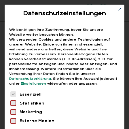
Mit di
Datenschutzeinstellungen
Suchfeld
Wir benötigen Ihre Zustimmung, bevor Sie unsere
Website weiter besuchen können.
Wir verwenden Cookies und andere Technologien auf
unserer Website. Einige von ihnen sind essenziell,
Suchen
während andere uns helfen, diese Website und Ihre
Erfahrung zu verbessern.
Personenbezogene Daten
STARTSEITE
PRINTAUSGABEN
Breadcrumb-Navigation
können verarbeitet werden (z. B. IP-Adressen), z. B. für
TITELTHEMA: FLEXIBEL ARBEITEN. KOMPLEX …
personalisierte Anzeigen und Inhalte oder Anzeigen- und
EXPERTEN ANTWORTEN
Inhaltsmessung.
Weitere Informationen über die
Verwendung Ihrer Daten finden Sie in unserer
Datenschutzerklärung
.
Sie können Ihre Auswahl jederzeit
unter
Einstellungen
widerrufen oder anpassen.
Inhaltsverzeichnis
Es folgt eine Liste der Service-Gruppen, für die
Essenziell
Statistiken
Marketing
Abo
Externe Medien