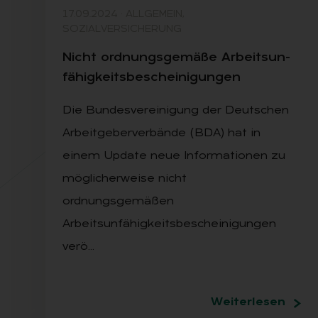
17.09.2024
·
ALLGEMEIN,
SOZIALVERSICHERUNG
Nicht ord­nungs­ge­mä­ße Ar­beits­un­
fä­hig­keits­be­schei­ni­gun­gen
Die Bundesvereinigung der Deutschen
Arbeitgeberverbände (BDA) hat in
einem Update neue Informationen zu
möglicherweise nicht
ordnungsgemäßen
Arbeitsunfähigkeitsbescheinigungen
verö…
Weiterlesen