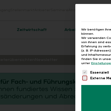
ugang
Stellenmarkt
Anbieter
Seminare
Abo
Webinare
Downloa
er
Zeitwirtschaft
Arbeitsrecht
Wir benötigen Ihr
können.
Wir verwenden Coo
von ihnen sind es
Erfahrung zu verb
(z. B. IP-Adressen
und Inhaltsmessun
finden Sie in uns
ieterübersichten
Newsletter
unter
Einstellung
Es folgt eine 
Essenziell
Externe M