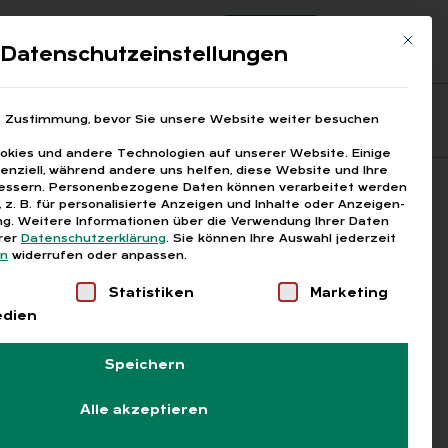
Registrierung
Login
Mit die
ds
Datenschutzeinstellungen
Fragen aus den ARGEn
Printausgaben
e Zustimmung, bevor Sie unsere Website weiter besuchen
kies und andere Technologien auf unserer Website. Einige
senziell, während andere uns helfen, diese Website und Ihre
essern.
Personenbezogene Daten können verarbeitet werden
Suchen
), z. B. für personalisierte Anzeigen und Inhalte oder Anzeigen-
g.
Weitere Informationen über die Verwendung Ihrer Daten
erer
Datenschutzerklärung
.
Sie können Ihre Auswahl jederzeit
en
widerrufen oder anpassen.
Liste der Service-Gruppen, für die eine Einwilligung
Statistiken
Marketing
edien
Speichern
Alle akzeptieren