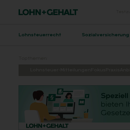
Testz
Head
Hauptnavigation
Lohnsteuerrecht
Sozialversicherung
Suchfeld
Topthemen:
Lohnsteuer-Mitteilungen
Fokus
Praxis
Anb