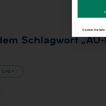
Cookie-Details
t dem Schlag­wort „AU-B
L+G +