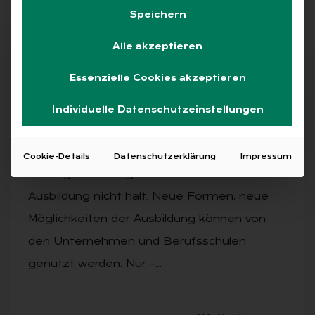
Speichern
Alle akzeptieren
Free
Essenzielle Cookies akzeptieren
Individuelle Datenschutzeinstellungen
AUSGABE 4/2019
Di­gi­ta­li­sie­rung in der Aus­bil­dung
Cookie-Details
Datenschutzerklärung
Impressum
Die Digitalisierung macht auch vor der
Ausbildung nicht halt. Neue Formen, neue
Möglichkeiten der Ausbildung können von
den Unternehmen und Berufsschulen
genutzt werden. Nur –…