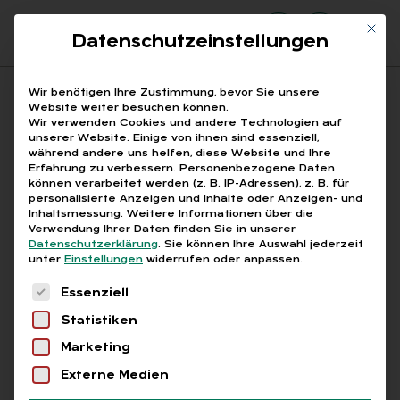
Mit di
Datenschutzeinstellungen
Suchfeld
Wir benötigen Ihre Zustimmung, bevor Sie unsere
Website weiter besuchen können.
Wir verwenden Cookies und andere Technologien auf
unserer Website. Einige von ihnen sind essenziell,
Suchen
während andere uns helfen, diese Website und Ihre
Erfahrung zu verbessern.
Personenbezogene Daten
STARTSEITE
AUSBILDUNGSMANAGEMENT
Breadcrumb-Navigation
können verarbeitet werden (z. B. IP-Adressen), z. B. für
personalisierte Anzeigen und Inhalte oder Anzeigen- und
Inhaltsmessung.
Weitere Informationen über die
Verwendung Ihrer Daten finden Sie in unserer
Datenschutzerklärung
.
Sie können Ihre Auswahl jederzeit
unter
Einstellungen
widerrufen oder anpassen.
Alle Bei­trä­ge mit dem
Es folgt eine Liste der Service-Gruppen, für die
Essenziell
Schlag­wort „Aus­bil­
Statistiken
dungs­ma­nage­ment“
Marketing
Externe Medien
Alle
Free
Abo
L+G +