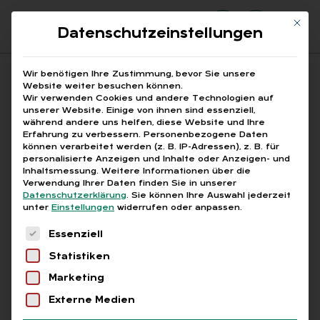
Mit di
Datenschutzeinstellungen
Suchfeld
Wir benötigen Ihre Zustimmung, bevor Sie unsere
Website weiter besuchen können.
Wir verwenden Cookies und andere Technologien auf
unserer Website. Einige von ihnen sind essenziell,
Suchen
während andere uns helfen, diese Website und Ihre
Erfahrung zu verbessern.
Personenbezogene Daten
STARTSEITE
AUSBILDUNGSMANAGEMENT
Breadcrumb-Navigation
können verarbeitet werden (z. B. IP-Adressen), z. B. für
personalisierte Anzeigen und Inhalte oder Anzeigen- und
Inhaltsmessung.
Weitere Informationen über die
Verwendung Ihrer Daten finden Sie in unserer
Datenschutzerklärung
.
Sie können Ihre Auswahl jederzeit
unter
Einstellungen
widerrufen oder anpassen.
Alle Bei­trä­ge mit dem
Es folgt eine Liste der Service-Gruppen, für die
Essenziell
Schlag­wort „Aus­bil­
Statistiken
dungs­ma­nage­ment“
Marketing
Externe Medien
Alle
Free
Abo
L+G +