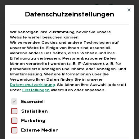
Mit di
Datenschutzeinstellungen
Suchfeld
Wir benötigen Ihre Zustimmung, bevor Sie unsere
Website weiter besuchen können.
Wir verwenden Cookies und andere Technologien auf
unserer Website. Einige von ihnen sind essenziell,
Suchen
während andere uns helfen, diese Website und Ihre
Erfahrung zu verbessern.
Personenbezogene Daten
STARTSEITE
AUSBILDUNGSMARKTREGIONEN
Breadcrumb-Navigation
können verarbeitet werden (z. B. IP-Adressen), z. B. für
personalisierte Anzeigen und Inhalte oder Anzeigen- und
Inhaltsmessung.
Weitere Informationen über die
Verwendung Ihrer Daten finden Sie in unserer
Datenschutzerklärung
.
Sie können Ihre Auswahl jederzeit
unter
Einstellungen
widerrufen oder anpassen.
Alle Bei­trä­ge mit dem
Es folgt eine Liste der Service-Gruppen, für die
Essenziell
Schlag­wort „Aus­bil­
Statistiken
dungs­markt­re­gio­nen“
Marketing
Externe Medien
Alle
Free
Abo
L+G +