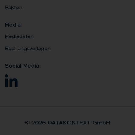
Fakten
Me­dia
Mediadaten
Buchungsvorlagen
So­ci­al Me­dia
© 2026 DA­TA­KON­TEXT GmbH