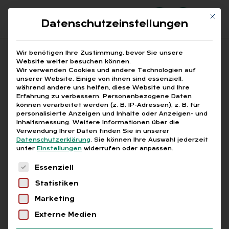
Mit di
Datenschutzeinstellungen
Suchfeld
Wir benötigen Ihre Zustimmung, bevor Sie unsere
Website weiter besuchen können.
Wir verwenden Cookies und andere Technologien auf
unserer Website. Einige von ihnen sind essenziell,
Suchen
während andere uns helfen, diese Website und Ihre
Erfahrung zu verbessern.
Personenbezogene Daten
STARTSEITE
AUSBILDUNGSPLÄTZE
Breadcrumb-Navigation
können verarbeitet werden (z. B. IP-Adressen), z. B. für
personalisierte Anzeigen und Inhalte oder Anzeigen- und
Inhaltsmessung.
Weitere Informationen über die
Verwendung Ihrer Daten finden Sie in unserer
Datenschutzerklärung
.
Sie können Ihre Auswahl jederzeit
unter
Einstellungen
widerrufen oder anpassen.
Alle Bei­trä­ge mit dem
Es folgt eine Liste der Service-Gruppen, für die
Essenziell
Schlag­wort „Aus­bil­
Statistiken
dungs­plät­ze“
Marketing
Externe Medien
Alle
Free
Abo
L+G +