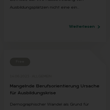
Ausbildungsplätzen nicht eine ein…
Weiterlesen
Free
14.06.2023
·
ALLGEMEIN
Man­geln­de Be­rufs­ori­en­tie­rung Ur­sa­che
für Aus­bil­dungs­kri­se
Demographischer Wandel als Grund für