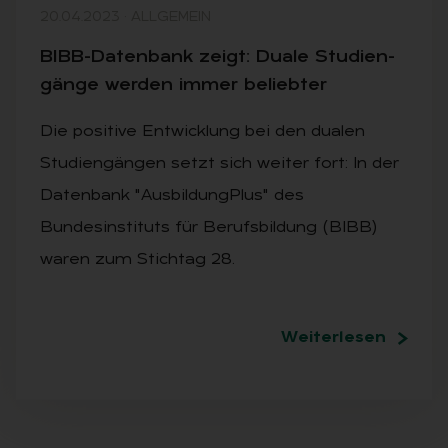
20.04.2023
·
ALLGEMEIN
BIBB-Da­ten­bank zeigt: Dua­le Stu­di­en­
gän­ge wer­den im­mer be­lieb­ter
Die positive Entwicklung bei den dualen
Studiengängen setzt sich weiter fort: In der
Datenbank "AusbildungPlus" des
Bundesinstituts für Berufsbildung (BIBB)
waren zum Stichtag 28.
Weiterlesen