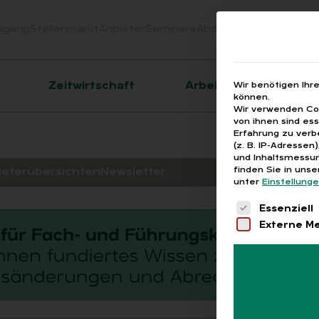
ugang
Stellenmarkt
Anbieter
Seminare
Abo
Webinare
Downloa
er
Zeitwirtschaft
Arbeitsrecht
Wir benötigen Ihr
können.
Wir verwenden Coo
von ihnen sind es
Erfahrung zu verb
(z. B. IP-Adressen
und Inhaltsmessun
finden Sie in uns
ieterübersichten
Newsletter
unter
Einstellung
Es folgt eine 
Essenziell
Externe M