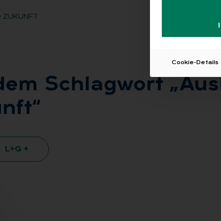
D ZUKUNFT
Cookie-Details
 dem Schlag­wort „Aus­
nft“
L+G +