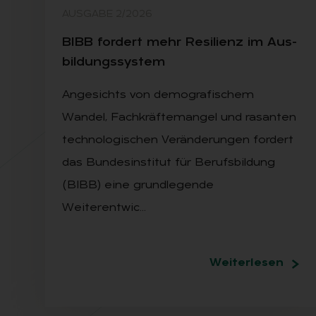
AUSGABE 2/2026
BIBB for­dert mehr Re­si­li­enz im Aus­
bil­dungs­sys­tem
Angesichts von demografischem
Wandel, Fachkräftemangel und rasanten
technologischen Veränderungen fordert
das Bundesinstitut für Berufsbildung
(BIBB) eine grundlegende
Weiterentwic…
Weiterlesen