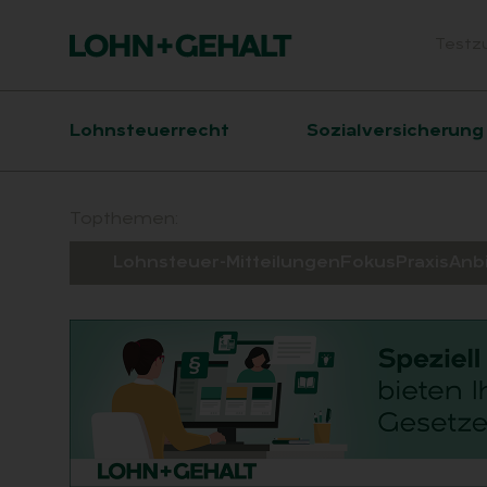
Testz
Head
Hauptnavigation
Lohnsteuerrecht
Sozialversicherung
Suchfeld
Topthemen:
Lohnsteuer-Mitteilungen
Fokus
Praxis
Anb