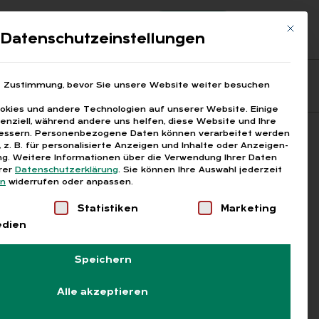
Registrierung
Login
Mit die
ds
Datenschutzeinstellungen
Fragen aus den ARGEn
Printausgaben
e Zustimmung, bevor Sie unsere Website weiter besuchen
kies und andere Technologien auf unserer Website. Einige
senziell, während andere uns helfen, diese Website und Ihre
essern.
Personenbezogene Daten können verarbeitet werden
Suchen
), z. B. für personalisierte Anzeigen und Inhalte oder Anzeigen-
g.
Weitere Informationen über die Verwendung Ihrer Daten
erer
Datenschutzerklärung
.
Sie können Ihre Auswahl jederzeit
en
widerrufen oder anpassen.
Liste der Service-Gruppen, für die eine Einwilligung
Statistiken
Marketing
edien
Speichern
Alle akzeptieren