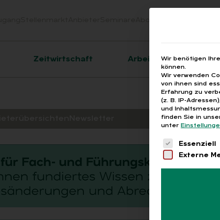
ugang
Stellenmarkt
Anbieter
Seminare
Abo
Webinare
Downloa
er
Zeitwirtschaft
Arbeitsrecht
Wir benötigen Ihr
können.
Wir verwenden Coo
von ihnen sind es
Erfahrung zu verb
(z. B. IP-Adressen
und Inhaltsmessun
finden Sie in uns
ieterübersichten
Newsletter
unter
Einstellung
Es folgt eine 
Essenziell
Externe M