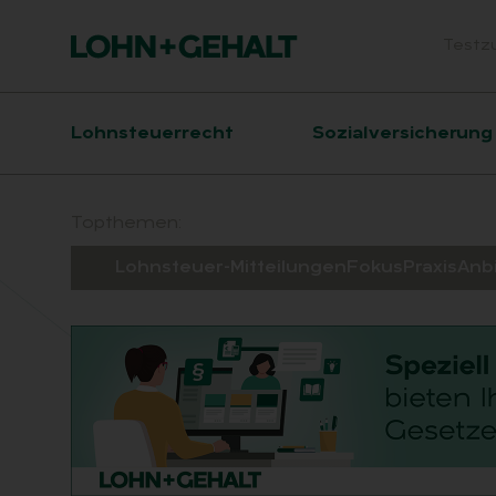
Testz
Head
Hauptnavigation
Lohnsteuerrecht
Sozialversicherung
Suchfeld
Topthemen:
Lohnsteuer-Mitteilungen
Fokus
Praxis
Anb