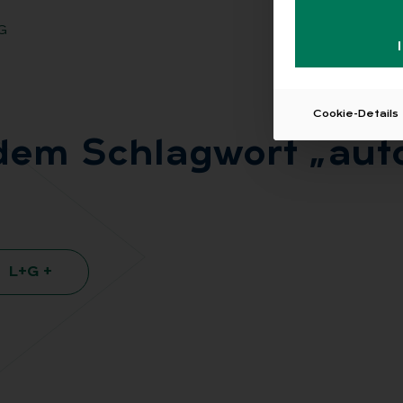
G
Cookie-Details
dem Schlag­wort „au­to­m
L+G +