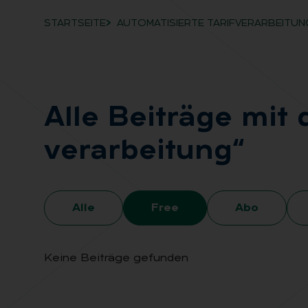
STARTSEITE
AUTOMATISIERTE TARIFVERARBEITUN
Breadcrumb-Navigation
Alle Bei­trä­ge mit 
ver­ar­bei­tung“
Alle
Free
Abo
Keine Beiträge gefunden