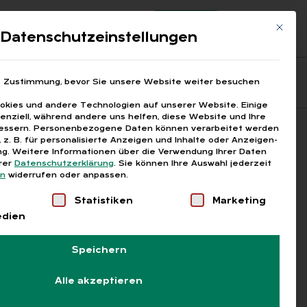
Registrierung
Login
Mit die
ds
Datenschutzeinstellungen
Fragen aus den ARGEn
Printausgaben
e Zustimmung, bevor Sie unsere Website weiter besuchen
kies und andere Technologien auf unserer Website. Einige
senziell, während andere uns helfen, diese Website und Ihre
essern.
Personenbezogene Daten können verarbeitet werden
Suchen
), z. B. für personalisierte Anzeigen und Inhalte oder Anzeigen-
g.
Weitere Informationen über die Verwendung Ihrer Daten
erer
Datenschutzerklärung
.
Sie können Ihre Auswahl jederzeit
en
widerrufen oder anpassen.
Liste der Service-Gruppen, für die eine Einwilligung
Statistiken
Marketing
edien
Speichern
Alle akzeptieren