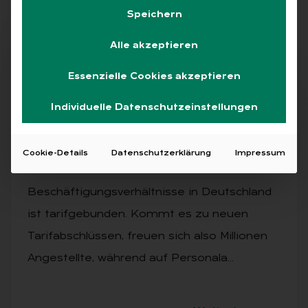
Speichern
Alle akzeptieren
Abo
Essenzielle Cookies akzeptieren
Individuelle Datenschutzeinstellungen
AUSGABE 2/2025
Di­gi­ta­ler Schub für Ta­rif­pro­zes­se
Cookie-Details
Datenschutzerklärung
Impressum
Rund die Hälfte aller
Beschäftigungsverhältnisse in Deutschland
ist tarifgebunden. Kommt es zu neuen
Tarifabschlüssen, freuen sich also Millionen
Angestellte, während auf Personala…