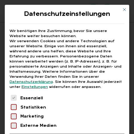
Mit di
Datenschutzeinstellungen
Suchfeld
Wir benötigen Ihre Zustimmung, bevor Sie unsere
Website weiter besuchen können.
Wir verwenden Cookies und andere Technologien auf
unserer Website. Einige von ihnen sind essenziell,
Suchen
während andere uns helfen, diese Website und Ihre
Erfahrung zu verbessern.
Personenbezogene Daten
STARTSEITE
AUTOMATISIERTE TARIFVERARBEITUNG
Breadcrumb-Navigation
können verarbeitet werden (z. B. IP-Adressen), z. B. für
personalisierte Anzeigen und Inhalte oder Anzeigen- und
Inhaltsmessung.
Weitere Informationen über die
Verwendung Ihrer Daten finden Sie in unserer
Datenschutzerklärung
.
Sie können Ihre Auswahl jederzeit
unter
Einstellungen
widerrufen oder anpassen.
Alle Bei­trä­ge mit dem
Es folgt eine Liste der Service-Gruppen, für die
Essenziell
Schlag­wort „au­to­ma­ti­
Statistiken
sier­te Ta­rif­ver­ar­bei­tung“
Marketing
Externe Medien
Alle
Free
Abo
L+G +