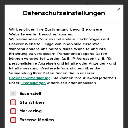
Mit di
Datenschutzeinstellungen
Suchfeld
Wir benötigen Ihre Zustimmung, bevor Sie unsere
Website weiter besuchen können.
Wir verwenden Cookies und andere Technologien auf
unserer Website. Einige von ihnen sind essenziell,
Suchen
während andere uns helfen, diese Website und Ihre
Erfahrung zu verbessern.
Personenbezogene Daten
STARTSEITE
Breadcrumb-Navigation
können verarbeitet werden (z. B. IP-Adressen), z. B. für
AUTOMATISIERTES DATENAUSTAUSCHVERFAHREN
personalisierte Anzeigen und Inhalte oder Anzeigen- und
Inhaltsmessung.
Weitere Informationen über die
Verwendung Ihrer Daten finden Sie in unserer
Datenschutzerklärung
.
Sie können Ihre Auswahl jederzeit
unter
Einstellungen
widerrufen oder anpassen.
Es folgt eine Liste der Service-Gruppen, für die
Alle Bei­trä­ge mit dem
Essenziell
Statistiken
Schlag­wort „au­to­ma­ti­
Marketing
sier­tes Da­ten­aus­tausch­
Externe Medien
ver­fah­ren“