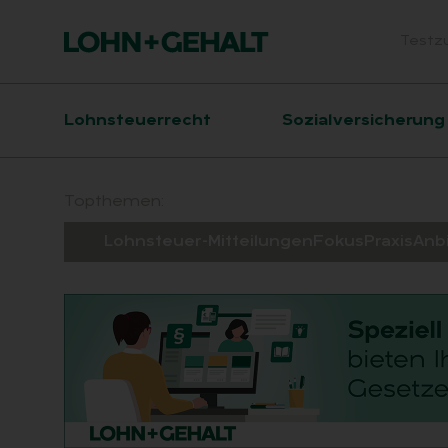
Testz
Head
Hauptnavigation
Lohnsteuerrecht
Sozialversicherung
Suchfeld
Topthemen:
Lohnsteuer-Mitteilungen
Fokus
Praxis
Anb