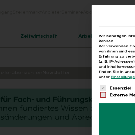
ugang
Stellenmarkt
Anbieter
Seminare
Abo
Webinare
Downloa
er
Zeitwirtschaft
Arbeitsrecht
Wir benötigen Ihr
können.
Wir verwenden Coo
von ihnen sind es
Erfahrung zu verb
(z. B. IP-Adressen
und Inhaltsmessun
finden Sie in uns
ieterübersichten
Newsletter
unter
Einstellung
Es folgt eine 
Essenziell
Externe M