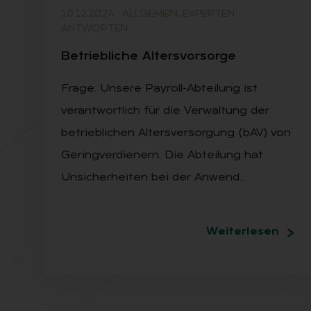
10.12.2024
·
ALLGEMEIN, EXPERTEN
ANTWORTEN
Be­trieb­li­che Al­ters­vor­sor­ge
Frage: Unsere Payroll-Abteilung ist
verantwortlich für die Verwaltung der
betrieblichen Altersversorgung (bAV) von
Geringverdienern. Die Abteilung hat
Unsicherheiten bei der Anwend…
Weiterlesen