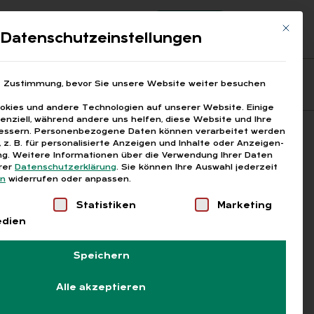
Registrierung
Login
Mit die
ds
Datenschutzeinstellungen
Fragen aus den ARGEn
Printausgaben
e Zustimmung, bevor Sie unsere Website weiter besuchen
kies und andere Technologien auf unserer Website. Einige
senziell, während andere uns helfen, diese Website und Ihre
essern.
Personenbezogene Daten können verarbeitet werden
Suchen
), z. B. für personalisierte Anzeigen und Inhalte oder Anzeigen-
g.
Weitere Informationen über die Verwendung Ihrer Daten
erer
Datenschutzerklärung
.
Sie können Ihre Auswahl jederzeit
en
widerrufen oder anpassen.
Liste der Service-Gruppen, für die eine Einwilligung
Statistiken
Marketing
edien
Speichern
Alle akzeptieren