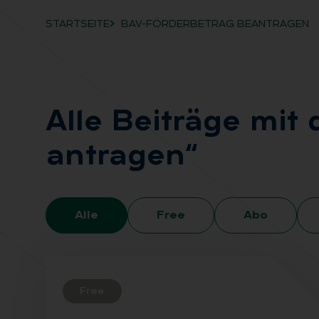
STARTSEITE
BAV-FÖRDERBETRAG BEANTRAGEN
Breadcrumb-Navigation
Alle Bei­trä­ge mit
an­tra­gen“
Alle
Free
Abo
Free