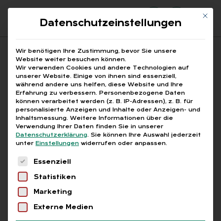
Mit di
Datenschutzeinstellungen
Suchfeld
Wir benötigen Ihre Zustimmung, bevor Sie unsere
Website weiter besuchen können.
Wir verwenden Cookies und andere Technologien auf
unserer Website. Einige von ihnen sind essenziell,
Suchen
während andere uns helfen, diese Website und Ihre
Erfahrung zu verbessern.
Personenbezogene Daten
STARTSEITE
BERUFSFREMDE TÄTIGKEIT
Breadcrumb-Navigation
können verarbeitet werden (z. B. IP-Adressen), z. B. für
personalisierte Anzeigen und Inhalte oder Anzeigen- und
Inhaltsmessung.
Weitere Informationen über die
Verwendung Ihrer Daten finden Sie in unserer
Datenschutzerklärung
.
Sie können Ihre Auswahl jederzeit
unter
Einstellungen
widerrufen oder anpassen.
Alle Bei­trä­ge mit dem
Es folgt eine Liste der Service-Gruppen, für die
Essenziell
Schlag­wort „be­rufs­frem­
Statistiken
de Tä­tig­keit“
Marketing
Externe Medien
Alle
Free
Abo
L+G +