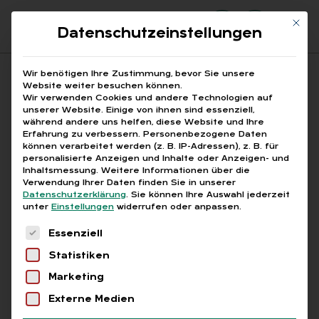
Mit di
Datenschutzeinstellungen
Suchfeld
Wir benötigen Ihre Zustimmung, bevor Sie unsere
Website weiter besuchen können.
Wir verwenden Cookies und andere Technologien auf
unserer Website. Einige von ihnen sind essenziell,
Suchen
während andere uns helfen, diese Website und Ihre
Erfahrung zu verbessern.
Personenbezogene Daten
STARTSEITE
Breadcrumb-Navigation
können verarbeitet werden (z. B. IP-Adressen), z. B. für
BERUFSGENOSSENSCHAFT BEITRAGSBESCHEID …
personalisierte Anzeigen und Inhalte oder Anzeigen- und
Inhaltsmessung.
Weitere Informationen über die
Verwendung Ihrer Daten finden Sie in unserer
Datenschutzerklärung
.
Sie können Ihre Auswahl jederzeit
unter
Einstellungen
widerrufen oder anpassen.
Es folgt eine Liste der Service-Gruppen, für die
Alle Bei­trä­ge mit dem
Essenziell
Statistiken
Schlag­wort „Be­rufs­ge­
Marketing
nos­sen­schaft Bei­trags­
Externe Medien
be­scheid Prü­fung“