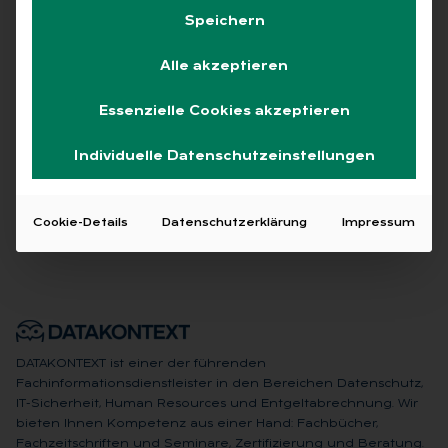
Speichern
Alle
Free
Abo
L+G +
Alle akzeptieren
Essenzielle Cookies akzeptieren
Keine Beiträge gefunden
Individuelle Datenschutzeinstellungen
Cookie-Details
Datenschutzerklärung
Impressum
DATAKONTEXT ist einer der führenden
Fachinformationsdienstleister in den Bereichen Datenschutz,
IT-Sicherheit, Human Resources und Entgeltabrechnung. Wir
bieten Ihnen Kompetenz aus einer Hand: Fachbücher,
Fachzeitschriften und Seminare, Zertifizierung und Beratung.