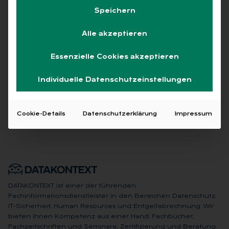
Speichern
Alle
Free
Abo
L+G +
Alle akzeptieren
Essenzielle Cookies akzeptieren
Keine Beiträge gefunden
Individuelle Datenschutzeinstellungen
Cookie-Details
Datenschutzerklärung
Impressum
DATAKONTEXT ist einer der führenden
Fachinformationsdienstleister in den Bereichen Datenschutz,
IT-Sicherheit, Human Resources und Entgeltabrechnung. Wir
bieten Ihnen Kompetenz aus einer Hand: Fachbücher,
Fachzeitschriften und Seminare, Zertifizierung und Beratung.