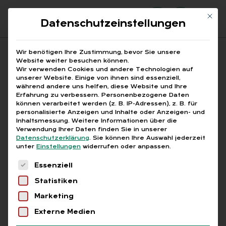
Mit di
Datenschutzeinstellungen
Suchfeld
Wir benötigen Ihre Zustimmung, bevor Sie unsere
Website weiter besuchen können.
Wir verwenden Cookies und andere Technologien auf
unserer Website. Einige von ihnen sind essenziell,
Suchen
während andere uns helfen, diese Website und Ihre
Erfahrung zu verbessern.
Personenbezogene Daten
STARTSEITE
Breadcrumb-Navigation
können verarbeitet werden (z. B. IP-Adressen), z. B. für
BERUFSGENOSSENSCHAFT BEITRAGSBESCHEID …
personalisierte Anzeigen und Inhalte oder Anzeigen- und
Inhaltsmessung.
Weitere Informationen über die
Verwendung Ihrer Daten finden Sie in unserer
Datenschutzerklärung
.
Sie können Ihre Auswahl jederzeit
unter
Einstellungen
widerrufen oder anpassen.
Es folgt eine Liste der Service-Gruppen, für die
Alle Bei­trä­ge mit dem
Essenziell
Statistiken
Schlag­wort „Be­rufs­ge­
Marketing
nos­sen­schaft Bei­trags­
Externe Medien
be­scheid Prü­fung“