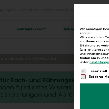
ugang
Stellenmarkt
Anbieter
Seminare
Abo
Webinare
Downloa
er
Zeitwirtschaft
Arbeitsrecht
Wir benötigen Ihr
können.
Wir verwenden Coo
von ihnen sind es
Erfahrung zu verb
(z. B. IP-Adressen
und Inhaltsmessun
finden Sie in uns
ieterübersichten
Newsletter
unter
Einstellung
Es folgt eine 
Essenziell
Externe M