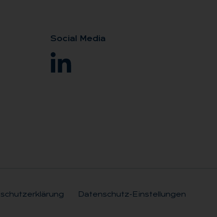
So­ci­al Me­dia
schutzerklärung
Datenschutz-Einstellungen
Rechtli