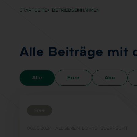
STARTSEITE
BETRIEBSEINNAHMEN
Breadcrumb-Navigation
Alle Bei­trä­ge mit
Alle
Free
Abo
Free
06.08.2024
·
ALLGEMEIN, LOHNSTEUERRECHT