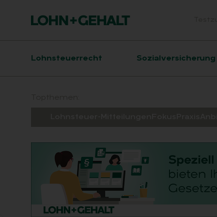
Testz
Head
Hauptnavigation
Lohnsteuerrecht
Sozialversicherung
Suchfeld
Topthemen:
Lohnsteuer-Mitteilungen
Fokus
Praxis
Anb