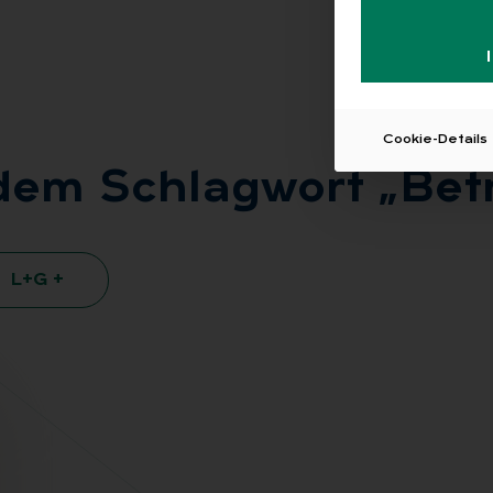
Cookie-Details
 dem Schlag­wort „Be­t
L+G +