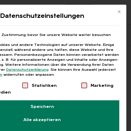
Registrierung
Login
Mit die
ds
Datenschutzeinstellungen
Fragen aus den ARGEn
Printausgaben
e Zustimmung, bevor Sie unsere Website weiter besuchen
kies und andere Technologien auf unserer Website. Einige
senziell, während andere uns helfen, diese Website und Ihre
essern.
Personenbezogene Daten können verarbeitet werden
Suchen
), z. B. für personalisierte Anzeigen und Inhalte oder Anzeigen-
g.
Weitere Informationen über die Verwendung Ihrer Daten
erer
Datenschutzerklärung
.
Sie können Ihre Auswahl jederzeit
en
widerrufen oder anpassen.
Liste der Service-Gruppen, für die eine Einwilligung
Statistiken
Marketing
edien
Speichern
Alle akzeptieren