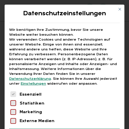
Mit di
Datenschutzeinstellungen
Suchfeld
Wir benötigen Ihre Zustimmung, bevor Sie unsere
Website weiter besuchen können.
Wir verwenden Cookies und andere Technologien auf
unserer Website. Einige von ihnen sind essenziell,
Suchen
während andere uns helfen, diese Website und Ihre
Erfahrung zu verbessern.
Personenbezogene Daten
STARTSEITE
BETRIEBSSTÄTTENFINANZAMT
Breadcrumb-Navigation
können verarbeitet werden (z. B. IP-Adressen), z. B. für
personalisierte Anzeigen und Inhalte oder Anzeigen- und
Inhaltsmessung.
Weitere Informationen über die
Verwendung Ihrer Daten finden Sie in unserer
Datenschutzerklärung
.
Sie können Ihre Auswahl jederzeit
unter
Einstellungen
widerrufen oder anpassen.
Alle Bei­trä­ge mit dem
Es folgt eine Liste der Service-Gruppen, für die
Essenziell
Schlag­wort „Be­triebs­
Statistiken
stät­ten­fi­nanz­amt“
Marketing
Externe Medien
Alle
Free
Abo
L+G +