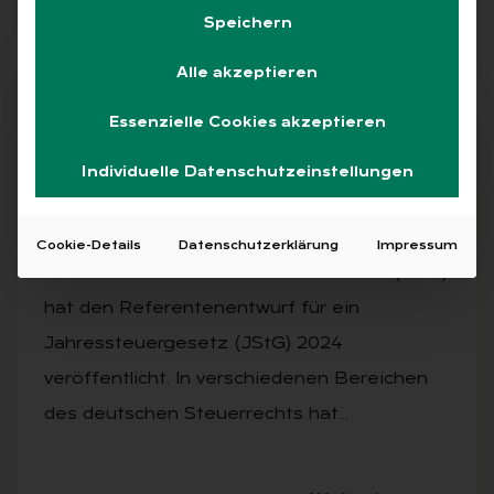
Speichern
Alle akzeptieren
Abo
Essenzielle Cookies akzeptieren
Individuelle Datenschutzeinstellungen
AUSGABE 4/2024
Im Blick: Lohn­steu­er­recht
Cookie-Details
Datenschutzerklärung
Impressum
Das Bundesministerium der Finanzen (BMF)
hat den Referentenentwurf für ein
Jahressteuergesetz (JStG) 2024
veröffentlicht. In verschiedenen Bereichen
des deutschen Steuerrechts hat…