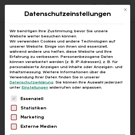
Mit di
Datenschutzeinstellungen
Suchfeld
Wir benötigen Ihre Zustimmung, bevor Sie unsere
Website weiter besuchen können.
Wir verwenden Cookies und andere Technologien auf
unserer Website. Einige von ihnen sind essenziell,
Suchen
während andere uns helfen, diese Website und Ihre
Erfahrung zu verbessern.
Personenbezogene Daten
STARTSEITE
BETRIEBSVERANSTALTUNG
Breadcrumb-Navigation
können verarbeitet werden (z. B. IP-Adressen), z. B. für
personalisierte Anzeigen und Inhalte oder Anzeigen- und
Inhaltsmessung.
Weitere Informationen über die
Verwendung Ihrer Daten finden Sie in unserer
Datenschutzerklärung
.
Sie können Ihre Auswahl jederzeit
unter
Einstellungen
widerrufen oder anpassen.
Alle Bei­trä­ge mit dem
Es folgt eine Liste der Service-Gruppen, für die
Essenziell
Schlag­wort „Be­triebs­
Statistiken
ver­an­stal­tung“
Marketing
Externe Medien
Alle
Free
Abo
L+G +