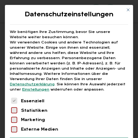
Mit di
Datenschutzeinstellungen
Suchfeld
Wir benötigen Ihre Zustimmung, bevor Sie unsere
Website weiter besuchen können.
Wir verwenden Cookies und andere Technologien auf
unserer Website. Einige von ihnen sind essenziell,
Suchen
während andere uns helfen, diese Website und Ihre
Erfahrung zu verbessern.
Personenbezogene Daten
STARTSEITE
BETRUGSPRÄVENTION
Breadcrumb-Navigation
können verarbeitet werden (z. B. IP-Adressen), z. B. für
personalisierte Anzeigen und Inhalte oder Anzeigen- und
Inhaltsmessung.
Weitere Informationen über die
Verwendung Ihrer Daten finden Sie in unserer
Datenschutzerklärung
.
Sie können Ihre Auswahl jederzeit
unter
Einstellungen
widerrufen oder anpassen.
Alle Bei­trä­ge mit dem
Es folgt eine Liste der Service-Gruppen, für die
Essenziell
Schlag­wort „Be­trugs­
Statistiken
prä­ven­ti­on“
Marketing
Externe Medien
Alle
Free
Abo
L+G +