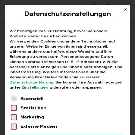
Mit di
Datenschutzeinstellungen
Suchfeld
Wir benötigen Ihre Zustimmung, bevor Sie unsere
Website weiter besuchen können.
Wir verwenden Cookies und andere Technologien auf
unserer Website. Einige von ihnen sind essenziell,
Suchen
während andere uns helfen, diese Website und Ihre
Erfahrung zu verbessern.
Personenbezogene Daten
STARTSEITE
BETRUGSPRÄVENTION
Breadcrumb-Navigation
können verarbeitet werden (z. B. IP-Adressen), z. B. für
personalisierte Anzeigen und Inhalte oder Anzeigen- und
Inhaltsmessung.
Weitere Informationen über die
Verwendung Ihrer Daten finden Sie in unserer
Datenschutzerklärung
.
Sie können Ihre Auswahl jederzeit
unter
Einstellungen
widerrufen oder anpassen.
Alle Bei­trä­ge mit dem
Es folgt eine Liste der Service-Gruppen, für die
Essenziell
Schlag­wort „Be­trugs­
Statistiken
prä­ven­ti­on“
Marketing
Externe Medien
Alle
Free
Abo
L+G +