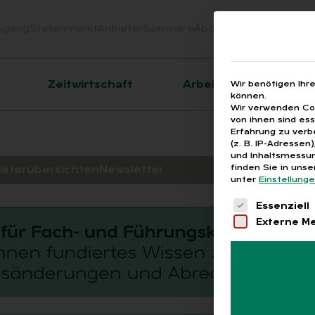
ugang
Stellenmarkt
Anbieter
Seminare
Abo
Webinare
Downloa
er
Zeitwirtschaft
Arbeitsrecht
Wir benötigen Ihr
können.
Wir verwenden Coo
von ihnen sind es
Erfahrung zu verb
(z. B. IP-Adressen
und Inhaltsmessun
finden Sie in uns
ieterübersichten
Newsletter
unter
Einstellung
Es folgt eine 
Essenziell
Externe M