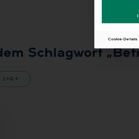
Cookie-Details
 dem Schlag­wort „Be­t
L+G +