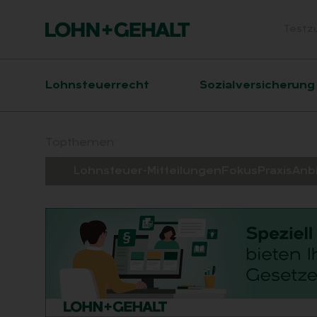
Testz
Head
Hauptnavigation
Lohnsteuerrecht
Sozialversicherung
Suchfeld
Topthemen:
Lohnsteuer-Mitteilungen
Fokus
Praxis
Anb