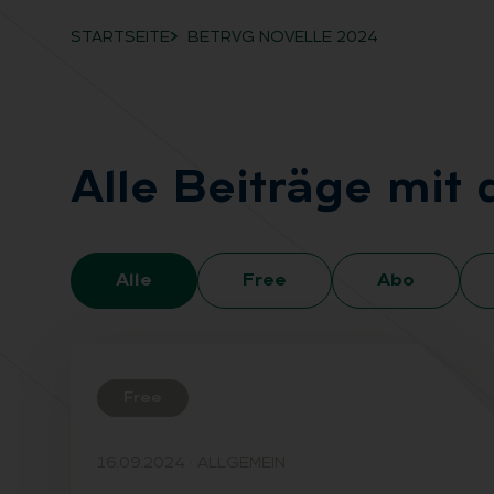
STARTSEITE
BETRVG NOVELLE 2024
Breadcrumb-Navigation
Alle Bei­trä­ge mit
Alle
Free
Abo
Free
16.09.2024
·
ALLGEMEIN