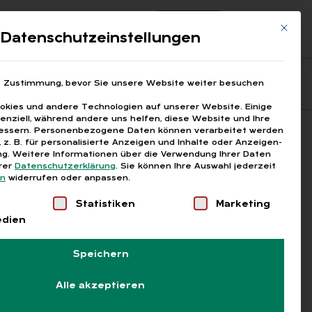
Registrierung
Login
Mit die
ds
Datenschutzeinstellungen
Fragen aus den ARGEn
Printausgaben
e Zustimmung, bevor Sie unsere Website weiter besuchen
kies und andere Technologien auf unserer Website. Einige
senziell, während andere uns helfen, diese Website und Ihre
essern.
Personenbezogene Daten können verarbeitet werden
Suchen
), z. B. für personalisierte Anzeigen und Inhalte oder Anzeigen-
g.
Weitere Informationen über die Verwendung Ihrer Daten
erer
Datenschutzerklärung
.
Sie können Ihre Auswahl jederzeit
en
widerrufen oder anpassen.
Liste der Service-Gruppen, für die eine Einwilligung
Statistiken
Marketing
edien
Speichern
Alle akzeptieren