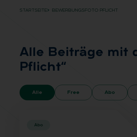
STARTSEITE
BEWERBUNGSFOTO PFLICHT
Breadcrumb-Navigation
Alle Bei­trä­ge mit
Pflicht“
Alle
Free
Abo
Abo