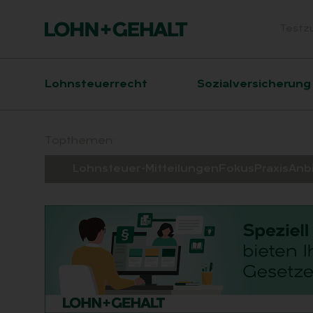
Testz
Head
Hauptnavigation
Lohnsteuerrecht
Sozialversicherung
Suchfeld
Topthemen:
Lohnsteuer-Mitteilungen
Fokus
Praxis
Anb