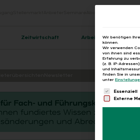
ugang
Stellenmarkt
Anbieter
Seminare
Abo
Webinare
Downloa
er
Zeitwirtschaft
Arbeitsrecht
Wir benötigen Ihr
können.
Wir verwenden Coo
von ihnen sind es
Erfahrung zu verb
(z. B. IP-Adressen
und Inhaltsmessun
finden Sie in uns
ieterübersichten
Newsletter
unter
Einstellung
Es folgt eine 
Essenziell
Externe M