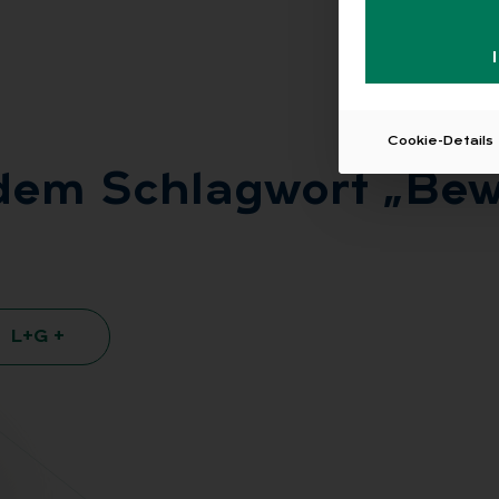
Cookie-Details
 dem Schlag­wort „Be­w
L+G +