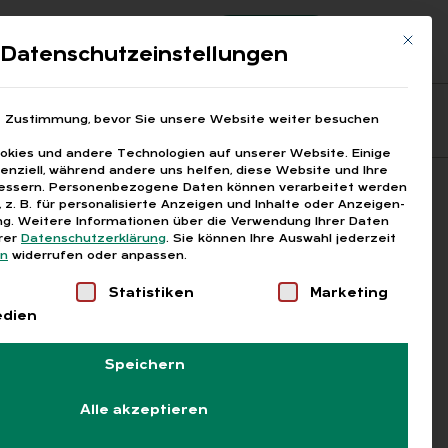
Registrierung
Login
Mit die
ds
Datenschutzeinstellungen
Fragen aus den ARGEn
Printausgaben
e Zustimmung, bevor Sie unsere Website weiter besuchen
kies und andere Technologien auf unserer Website. Einige
senziell, während andere uns helfen, diese Website und Ihre
essern.
Personenbezogene Daten können verarbeitet werden
Suchen
), z. B. für personalisierte Anzeigen und Inhalte oder Anzeigen-
g.
Weitere Informationen über die Verwendung Ihrer Daten
erer
Datenschutzerklärung
.
Sie können Ihre Auswahl jederzeit
en
widerrufen oder anpassen.
Liste der Service-Gruppen, für die eine Einwilligung
Statistiken
Marketing
edien
Speichern
Alle akzeptieren