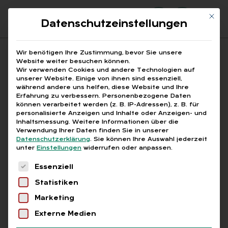
Mit di
Datenschutzeinstellungen
Suchfeld
Wir benötigen Ihre Zustimmung, bevor Sie unsere
Website weiter besuchen können.
Wir verwenden Cookies und andere Technologien auf
unserer Website. Einige von ihnen sind essenziell,
Suchen
während andere uns helfen, diese Website und Ihre
Erfahrung zu verbessern.
Personenbezogene Daten
STARTSEITE
BEZUGSDAUER
Breadcrumb-Navigation
können verarbeitet werden (z. B. IP-Adressen), z. B. für
personalisierte Anzeigen und Inhalte oder Anzeigen- und
Inhaltsmessung.
Weitere Informationen über die
Verwendung Ihrer Daten finden Sie in unserer
Datenschutzerklärung
.
Sie können Ihre Auswahl jederzeit
unter
Einstellungen
widerrufen oder anpassen.
Alle Bei­trä­ge mit dem
Es folgt eine Liste der Service-Gruppen, für die
Essenziell
Schlag­wort „Be­zugs­
Statistiken
dau­er“
Marketing
Externe Medien
Alle
Free
Abo
L+G +