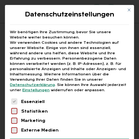
Mit di
Datenschutzeinstellungen
Suchfeld
Wir benötigen Ihre Zustimmung, bevor Sie unsere
Website weiter besuchen können.
Wir verwenden Cookies und andere Technologien auf
unserer Website. Einige von ihnen sind essenziell,
Suchen
während andere uns helfen, diese Website und Ihre
Erfahrung zu verbessern.
Personenbezogene Daten
STARTSEITE
BFH STELLPLATZKOSTEN ARBEITNEHMER
Breadcrumb-Navigation
können verarbeitet werden (z. B. IP-Adressen), z. B. für
personalisierte Anzeigen und Inhalte oder Anzeigen- und
Inhaltsmessung.
Weitere Informationen über die
Verwendung Ihrer Daten finden Sie in unserer
Datenschutzerklärung
.
Sie können Ihre Auswahl jederzeit
unter
Einstellungen
widerrufen oder anpassen.
Alle Bei­trä­ge mit dem
Es folgt eine Liste der Service-Gruppen, für die
Essenziell
Schlag­wort „BFH Stell­
Statistiken
platz­kos­ten Ar­beit­neh­
Marketing
mer“
Externe Medien