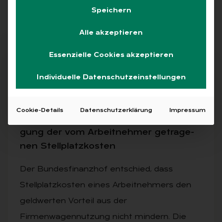
Speichern
Alle
Free
Abo
L+G +
Alle akzeptieren
Essenzielle Cookies akzeptieren
Free
Individuelle Datenschutzeinstellungen
19.01.2026
·
ALLGEMEIN, LOHNSTEUERRECHT
Cookie-Details
Datenschutzerklärung
Impressum
Kei­ne vor­teils­min­dern­de Be­rück­sich­ti­
gung der vom Ar­beit­neh­mer ge­tra­ge­
nen Stell­platz­kos­ten
Der Bundesfinanzhof entschied, dass
Stellplatzkosten eines Arbeitnehmers den
geldwerten Vorteil aus der
Firmenwagennutzung nicht mindern. Die